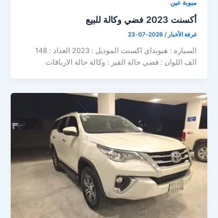
مبوبة عين
أكسنت 2023 فضي وكالة للبيع
غرفة الأخبار
/
2026-07-23
السياره : هيونداي اكسنت الموديل : 2023 العداد : 148
الف اللوان : فضي حالة القير : وكالة حالة الارباقات