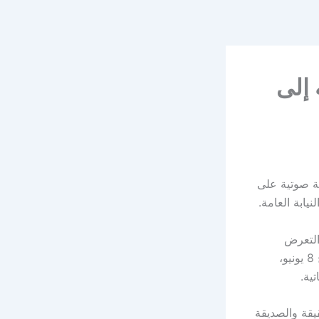
 إلى
حة صوتية على
يابة العامة.
مخالفًا تضمن التعرض
لرموز وقيادات دولة شقيقة، مشيرةً إلى أن المخالفة أُحيلت إلى النيابة العامة بتاريخ 8 يونيو،
ية.
يقة والصديقة