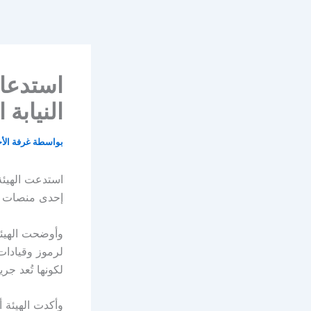
خطي
لى
لمحتوى
استدعاء
النيابة 
بواسطة
غرفة الأ
استدعت الهيئة
إحدى منصات الت
لكونها تُعد جر
وأكدت الهيئة 