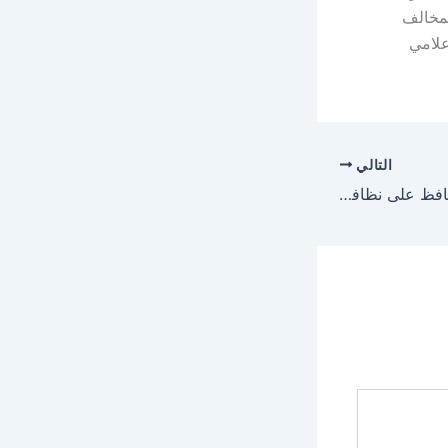
لمخالف
علامي
التالي
“كاوست” تختبر طلاءً يحافظ على نظافة الألواح الشمسية