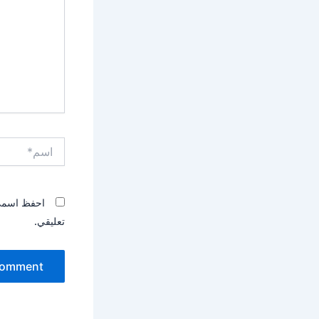
اسم*
احفظ اسمي، 
تعليقي.