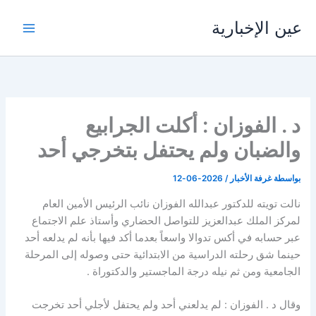
خطي
عين الإخبارية
لى
لمحتوى
د . الفوزان : أكلت الجرابيع
والضبان ولم يحتفل بتخرجي أحد
بواسطة
غرفة الأخبار
/
2026-06-12
نالت تويته للدكتور عبدالله الفوزان نائب الرئيس الأمين العام
لمركز الملك عبدالعزيز للتواصل الحضاري وأستاذ علم الاجتماع
عبر حسابه في أكس تدوالا واسعاً بعدما أكد فيها بأنه لم يدلعه أحد
حينما شق رحلته الدراسية من الابتدائية حتى وصوله إلى المرحلة
الجامعية ومن ثم نيله درجة الماجستير والدكتوراة .
وقال د . الفوزان : لم يدلعني أحد ولم يحتفل لأجلي أحد تخرجت