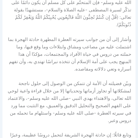
الله عليه وسلم- فإن المتحتّم على كل مسلم أن يكون دائمًا على
تذكّر لسيرة المصطفى -عليه الصلاة والسلام-، مستشهدًا بقولة
تعالى: (قُلْ إِن كُنتُمْ تُحِبُّونَ اللَّهَ فَاتَّبِعُونِي يُحْبِبْكُمُ اللَّهُ وَيَغْفِرْ لَكُمْ
ذُنُوبَكُمْ).
وأشار إلى أن من جوانب سيرته العطرة المطهرة حادثة الهجرة بما
اشتملت عليه من مصاعب ومشاق وابتلاءات وما وقع فيها، وما
حملته من دروس في حياة الأفراد والمجتمعات، مؤكدًا أن هذا
المنهج يجب على أمة الإسلام أن تتخذه نبراسًا تهتدي به، وأن تفهم
أسراره وتعي دلالاته ومقاصده.
وبيّن فضيلته أن الأمة لن تتمكن من الوصول إلى حلول ناجحة
لمشكلاتها أو تجاوز أزماتها وتحدياتها إلا من خلال قراءة واعية لوحي
الله تعالى، والاهتداء بهدي النبي -صلى الله عليه وسلم-، والاعتماد
على الفهم الصحيح والتحليل الدقيق والعميق، مع التثبت مما ورد
في سيرته العطرة -صلى الله عليه وسلم- واستلهام ما تحمله من
دروس وعبر.
وتابع قائلًا: إن حادثة الهجرة الشريفة لتحمل دروسًا عظيمة، وعبرًا