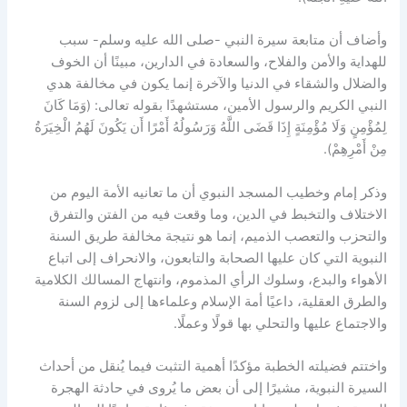
وأضاف أن متابعة سيرة النبي -صلى الله عليه وسلم- سبب
للهداية والأمن والفلاح، والسعادة في الدارين، مبينًا أن الخوف
والضلال والشقاء في الدنيا والآخرة إنما يكون في مخالفة هدي
النبي الكريم والرسول الأمين، مستشهدًا بقوله تعالى: (وَمَا كَانَ
لِمُؤْمِنٍ وَلَا مُؤْمِنَةٍ إِذَا قَضَى اللَّهُ وَرَسُولُهُ أَمْرًا أَن يَكُونَ لَهُمُ الْخِيَرَةُ
مِنْ أَمْرِهِمْ).
وذكر إمام وخطيب المسجد النبوي أن ما تعانيه الأمة اليوم من
الاختلاف والتخبط في الدين، وما وقعت فيه من الفتن والتفرق
والتحزب والتعصب الذميم، إنما هو نتيجة مخالفة طريق السنة
النبوية التي كان عليها الصحابة والتابعون، والانحراف إلى اتباع
الأهواء والبدع، وسلوك الرأي المذموم، وانتهاج المسالك الكلامية
والطرق العقلية، داعيًا أمة الإسلام وعلماءها إلى لزوم السنة
والاجتماع عليها والتحلي بها قولًا وعملًا.
واختتم فضيلته الخطبة مؤكدًا أهمية التثبت فيما يُنقل من أحداث
السيرة النبوية، مشيرًا إلى أن بعض ما يُروى في حادثة الهجرة