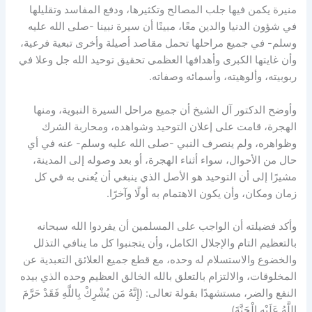
منيرة يكمن فيها جلب المصالح وتكثيرها، ودفع المفاسد وتقليلها
في شؤون الدنيا والدين معًا، مبينًا أن سيرة نبينا -صلى الله عليه
وسلم- في جميع مراحلها تحمل مقاصد أصيلة وأخرى تبعية فرعية،
وأن غايتها الكبرى وأهدافها العظمى تحقيق توحيد الله جل وعلا في
ربوبيته، وألوهيته، وأسمائه وصفاته.
وأوضح الدكتور آل الشيخ أن جميع مراحل السيرة النبوية، ومنها
الهجرة، قامت على إعلان التوحيد وشواهده، ومحاربة الشرك
وظواهره، ولم ينصرف النبي -صلى الله عليه وسلم- عنه في أي
حال من الأحوال، سواء أثناء الهجرة، أو بعد وصوله إلى المدينة،
مشيرًا إلى أن التوحيد هو الأصل الذي ينبغي أن يُعنى به في كل
زمان ومكان، وأن يكون الاهتمام به أولًا وآخرًا.
وأكد فضيلته أن الواجب على المسلمين أن يفردوا الله سبحانه
بالتعظيم التام والإجلال الكامل، وأن يتجنبوا كل ما ينافي التذلل
والخضوع والاستسلام له وحده، مع قطع جميع العلائق التعبدية عن
المخلوقات، والالتزام بالتعلق بالله الخالق العظيم وحده الذي بيده
النفع والضر، مستشهدًا بقولة تعالى: (إِنَّهُ مَن يُشْرِكْ بِاللَّهِ فَقَدْ حَرَّمَ
اللَّهُ عَلَيْهِ الْجَنَّةَ).