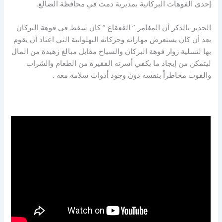
إحدى الفوهات البركانية بمديرية دمت في محافظة الضالع.
الجدير بالذكر أن المغامر ” القعقاع ” كان سقط في فوهة البركان
بعد أن كان يستعرض مهاراته وحركاته البهلوانية التي اعتاد أن يقوم
بها لتسلية زوار فوهة البركان والسياح مقابل مبالغ زهيدة من المال
ليتمكن من إيجاد ما يكفي أسرته الفقيرة من الطعام والشراب
والقوت مخاطراً بنفسه دون وجود أدوات سلامة معه .