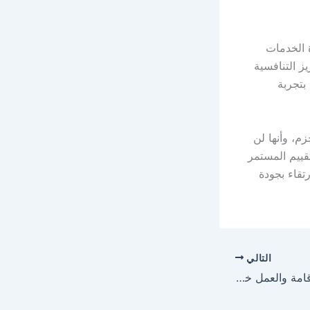
 الخدمات
ز التنافسية
بين مقدمي الخدمة والارتقاء بمستوى الأداء وتحقيق مستهدفات رؤية المملكة 2030 بتجربة
م، وأنها لن
قييم المستمر
تقاء بجودة
التالي
ضبط 10725 مخالفًا للإقامة والعمل خلال أسبوع