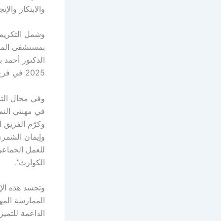
والابتكار والإنجا
وشمل التكريم 
بمستشفى الملك 
الدكتور أحمد ب
2025 في فرع البحث العلمي والابتكار.
وفي مجال التمر
في مهنتي التم
وكرّم الفريق 
وإيمان الشمري
للعمل الجماعي
الكوارث”.
وتجسد هذه الإ
الممارسة المهن
الداعمة للتميز