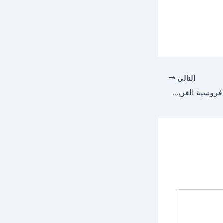
التالي
انطلاق منافسات ميدان فروسية الغريف في الخرمة 30 يوليو