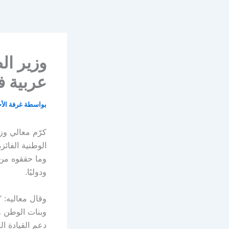
خطي
لى
لمحتوى
وزير ال
عربية 
بواسطة
غرفة الأ
كرّم معالي وز
وما حققوه من 
ودوليًا.
وقال معاليه: 
وبنات الوطن 