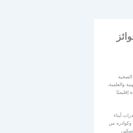
ائز
الصحية
ديرًا لإسهاماتهم المهنية والعلمية،
إقليميًا
رات أبناء
وكوادره من
من فرص نوعية للتمكين