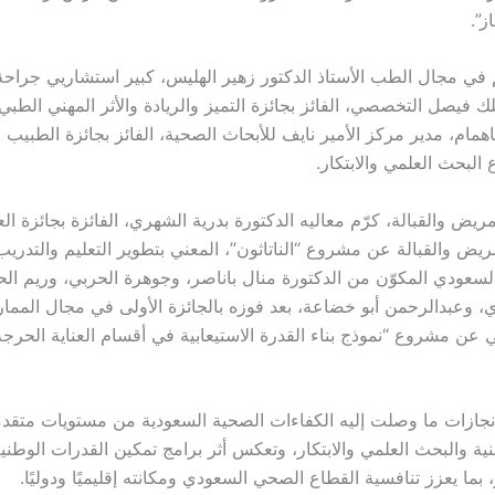
ز”.
في مجال الطب الأستاذ الدكتور زهير الهليس، كبير استشاريي جراحة
فيصل التخصصي، الفائز بجائزة التميز والريادة والأثر المهني الطبي،
اهمام، مدير مركز الأمير نايف للأبحاث الصحية، الفائز بجائزة الطبيب 
يض والقبالة، كرّم معاليه الدكتورة بدرية الشهري، الفائزة بجائزة ال
ريض والقبالة عن مشروع “الناتاثون”، المعني بتطوير التعليم والتدري
السعودي المكوّن من الدكتورة منال باناصر، وجوهرة الحربي، وريم الح
، وعبدالرحمن أبو خضاعة، بعد فوزه بالجائزة الأولى في مجال المما
 عن مشروع “نموذج بناء القدرة الاستيعابية في أقسام العناية الحر
نجازات ما وصلت إليه الكفاءات الصحية السعودية من مستويات متقد
ية والبحث العلمي والابتكار، وتعكس أثر برامج تمكين القدرات الوطنية 
، بما يعزز تنافسية القطاع الصحي السعودي ومكانته إقليميًا ودوليًا.