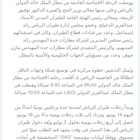
ووصلت الرحلة الافتتاحية القادمة من مطار الملك خالد الدولي
بالرياض وعلى متنها معالي وزير الحج والعمرة الدكتور توفيق
الربيعة، ومعالي رئيس الهيئة العامة للطيران المدني الأستاذ
عبدالعزيز الدعيلج، وعضو مجلس إدارة طيران الرياض رائد
إسماعيل، وعدد من قيادات قطاع الطيران، وكان في استقبالهم
رئيس مجلس المديرين لشركة مطارات جدة المهندس رائد
المديهيم، والرئيس التنفيذي لشركة مطارات جدة المهندس مازن
جوهر، وعدد من مسؤولي الجهات الحكومية والأمنية بالمطار.
ويُمثل التدشين خطوة مركزية في توسيع شبكة وجهات الناقل
انطلاقًا من العاصمة الرياض, إذ أقلعت رحلته الافتتاحية من مطار
الملك خالد الدولي (RUH) في الساعة 9:00 صباحًا وهبطت في
مطار الملك عبدالعزيز الدولي (JED) عند الساعة 10:50 صباحًا.
وتبدأ رحلات طيران الرياض لمدينة جدة برحلتين يوميًا ابتداءً من
اليوم 14 يونيو، وتزداد إلى ثلاث رحلات يومية بدءًا من 18 يونيو،
لتصل إلى أربع رحلات يومية بحلول 2 يوليو ويُعد دخول طيران
الرياض إلى هذا المسار في وقت يشهد فيه الطلب نموًا غير
مسبوق، ووفقًا لبيانات مؤسسة “OAG” المتخصصة في أبحاث