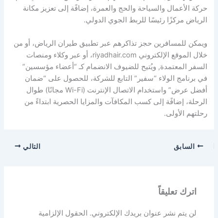
حركة الأعمال والسياحة والحج والعمرة، إضافًة إلى تعزيز مكانة
الرياض مركزًا رئيسًا للربط الجوي الدولي.
ويمكن للمسافرين حجز تذاكرهم عبر تطبيق طيران الرياض، أو من
خلال الموقع الإلكتروني riyadhair.com، أو عبر وكلاء ومنصات
السفر المعتمدة, ويُتيح للضيوف الانضمام كـ “أعضاء مؤسسين”
في برنامج الولاء “سفير” التابع للشركة، للحصول على “ضمان
أفضل عرض” واستخدام الاتصال الإنترنت (Wi-Fi مجانًا) طوال
الرحلة، إضافًة إلى كسب المكافآت والمزايا الحصرية ابتداءً من
رحلتهم الأولى.
السابق
التالي
اترك تعليقاً
لن يتم نشر عنوان بريدك الإلكتروني.
الحقول الإلزامية