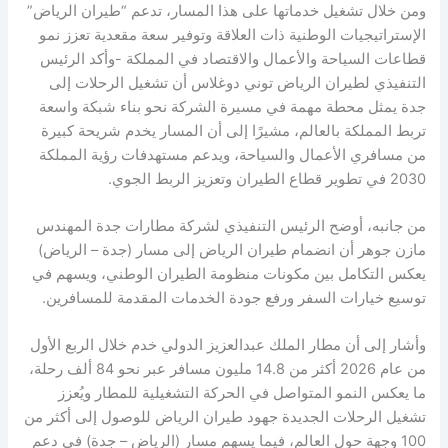
ومن خلال تشغيل خدماتها على هذا المسار، تدعم “طيران الرياض”
الإستراتيجيات الوطنية ذات العلاقة وتوفير سعة مقعدية تعزز نمو
قطاعات السياحة والأعمال والاقتصاد في المملكة -وأكد الرئيس
التنفيذي لطيران الرياض توني دوغلاس أن تشغيل الرحلات إلى
جدة يمثل محطة مهمة في مسيرة الشركة نحو بناء شبكة واسعة
تربط المملكة بالعالم، مشيرًا إلى أن المسار يخدم شريحة كبيرة
من مسافري الأعمال والسياحة، ويدعم مستهدفات رؤية المملكة
2030 في تطوير قطاع الطيران وتعزيز الربط الجوي.
من جانبه، أوضح الرئيس التنفيذي لشركة مطارات جدة المهندس
مازن جوهر أن انضمام طيران الرياض إلى مسار (جدة – الرياض)
يعكس التكامل بين مكونات منظومة الطيران الوطني، ويسهم في
توسيع خيارات السفر ورفع جودة الخدمات المقدمة للمسافرين.
وأشار إلى أن مطار الملك عبدالعزيز الدولي خدم خلال الربع الأول
من عام 2026 أكثر من 14.8 مليون مسافر عبر نحو 84 ألف رحلة،
ما يعكس النمو المتواصل في الحركة التشغيلية للمطار ويُعزز
تشغيل الرحلات الجديدة جهود طيران الرياض للوصول إلى أكثر من
100 وجهة حول العالم، فيما يسهم مسار (الرياض – جدة) في دعم