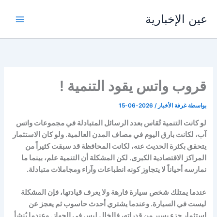
خطي
عين الإخبارية
لى
لمحتوى
قروب واتس يقود التنمية !
بواسطة
غرفة الأخبار
/
2026-06-15
لو كانت التنمية تُقاس بعدد الرسائل المتبادلة في مجموعات واتس
آب، لكانت بارق اليوم في مصاف المدن العالمية. ولو كان الاستثمار
يتحقق بكثرة الحديث عنه، لكانت المحافظة قد سبقت كثيراً من
المراكز الاقتصادية الكبرى. لكن المشكلة أن التنمية علم، بينما ما
نمارسه أحياناً لا يتجاوز كونه انطباعات وآراء ومجاملات متبادلة.
عندما يمتلك شخص سيارة فارهة ولا يعرف قيادتها، فإن المشكلة
ليست في السيارة. وعندما يشتري أحدث حاسوب ثم يعجز عن
استثمار جزء يسير من قدراته، فالخلل ليس في الجهاز. وعندما يُنشأ