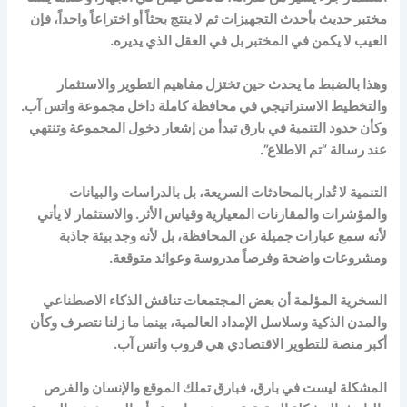
مختبر حديث بأحدث التجهيزات ثم لا ينتج بحثاً أو اختراعاً واحداً، فإن
العيب لا يكمن في المختبر بل في العقل الذي يديره.
وهذا بالضبط ما يحدث حين تختزل مفاهيم التطوير والاستثمار
والتخطيط الاستراتيجي في محافظة كاملة داخل مجموعة واتس آب.
وكأن حدود التنمية في بارق تبدأ من إشعار دخول المجموعة وتنتهي
عند رسالة “تم الاطلاع”.
التنمية لا تُدار بالمحادثات السريعة، بل بالدراسات والبيانات
والمؤشرات والمقارنات المعيارية وقياس الأثر. والاستثمار لا يأتي
لأنه سمع عبارات جميلة عن المحافظة، بل لأنه وجد بيئة جاذبة
ومشروعات واضحة وفرصاً مدروسة وعوائد متوقعة.
السخرية المؤلمة أن بعض المجتمعات تناقش الذكاء الاصطناعي
والمدن الذكية وسلاسل الإمداد العالمية، بينما ما زلنا نتصرف وكأن
أكبر منصة للتطوير الاقتصادي هي قروب واتس آب.
المشكلة ليست في بارق، فبارق تملك الموقع والإنسان والفرص