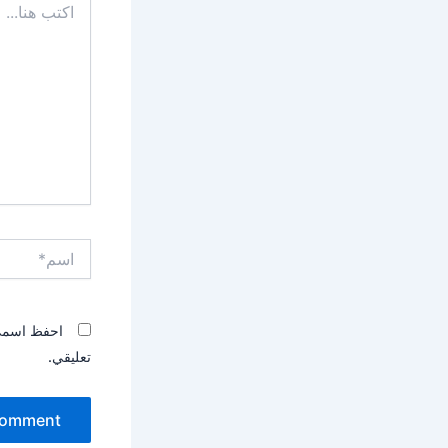
هنا...
اسم*
احفظ اسمي، 
تعليقي.