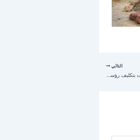
التالي
أمين عسير يصدر قرارات بتكليف رؤساء جدد لعدداً من البلديات