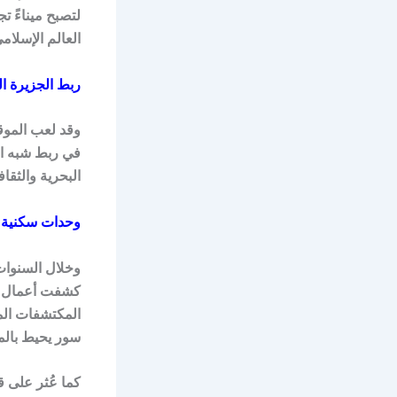
لتصبح ميناءً ت
العالم الإسلام
ربط الجزيرة ال
وقد لعب الموقع
في ربط شبه الج
البحرية والثق
وحدات سكنية 
وخلال السنوات 
كشفت أعمال ال
المكتشفات الم
سور يحيط بالمد
كما عُثر على ق