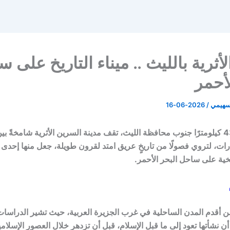
أثرية بالليث .. ميناء التاريخ على 
لأحمر
لسهيمي
/
2026-06-16
على بعد نحو 43 كيلومترًا جنوب محافظة الليث، تقف مدينة السرين الأثرية شامخةً
ات، لتروي فصولًا من تاريخٍ عريق امتد لقرون طويلة، جعل منها إحدى 
يخية على ساحل البحر الأحمر.
ن أقدم المدن الساحلية في غرب الجزيرة العربية، حيث تشير الدراسات 
ن نشأتها تعود إلى ما قبل الإسلام، قبل أن تزدهر خلال العصور الإسلامي