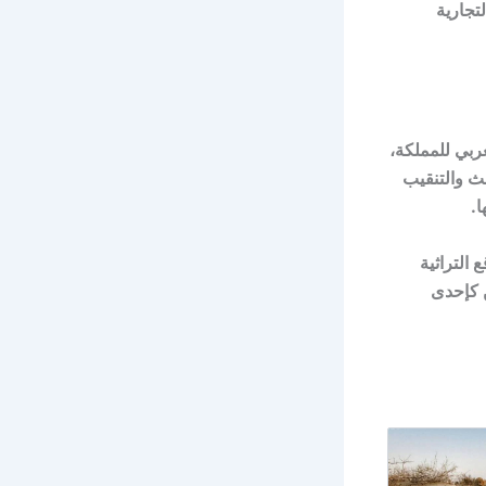
تجارية
غربي للمملكة،
حث والتنقيب
ا.
 التراثية
ن كإحدى