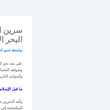
خطي
لى
لمحتوى
سرين ال
البحر ا
بواسطة
غندور ا
وشواهد الحضار
والموانئ التار
ما قبل الإسلام
وتُعد السرين م
المكتشفة إلى أ