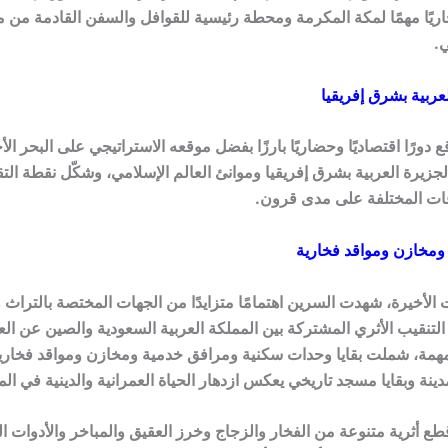
جاريًا مهمًا لمكة المكرمة ومحطة رئيسية للقوافل والسفن القادمة من 
ي.
عربية بشرق إفريقيا
 دورًا اقتصاديًا وحضاريًا بارزًا بفضل موقعه الاستراتيجي على البحر الأ
زيرة العربية بشرق إفريقيا وموانئ العالم الإسلامي، وشكّل نقطة التقا
افات المختلفة على مدى قرون.
ومخازن ومواقد فخارية
الأخيرة، شهدت السرين اهتمامًا متزايدًا من الجهات المختصة بالتراث و
تنقيب الأثري المشتركة بين المملكة العربية السعودية والصين عن الع
همة، شملت بقايا وحدات سكنية ومرافق خدمية ومخازن ومواقد فخارية
ينة وبقايا مسجد تاريخي يعكس ازدهار الحياة العمرانية والدينية في الم
طع أثرية متنوعة من الفخار والزجاج وخرز العقيق والمباخر والأدوات ال