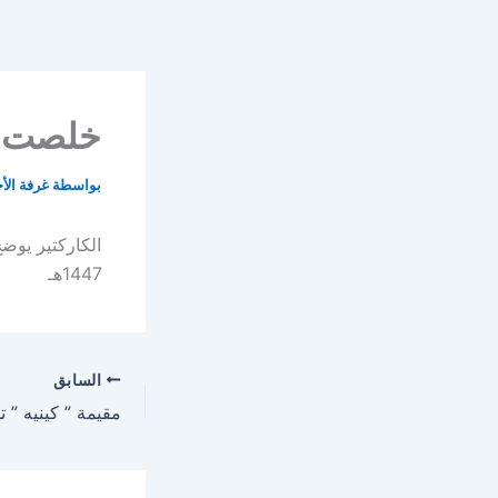
خطي
لى
لمحتوى
خلصت ال
بواسطة
غرفة الأ
الكاركتير يوضح
1447هـ
السابق