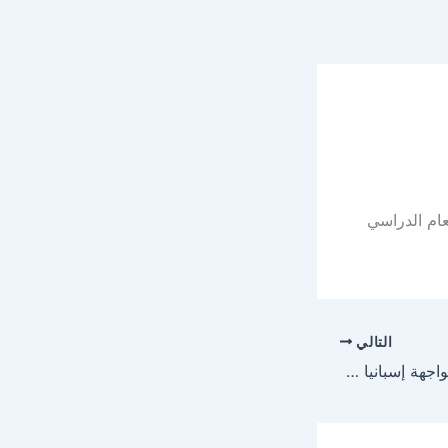
عام الدراسي
التالي
الأخضر يبدأ تحضيراته لمواجهة إسبانيا في كأس العالم 2026