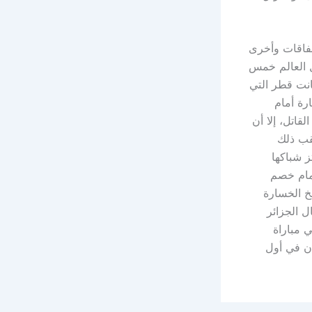
إخفاقات وأخرى
ل العالم خمس
ما كانت قطر التي
 2022، تتجه نحو الخسارة أمام
قاتل، إلا أن
عرب، كانت بخسارة تونس الثقيلة أمام السويد 1 – 5، عقب ذلك
ز شباكها
أمام خصم
فخ الخسارة
في تاريخه بعد 1986، ولم يكن حال الجزائر
 مباراة
دن في أول