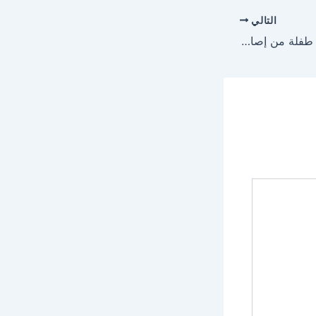
التالي
فريق طبي بالمدينة ينقذ طفلة من إصابة معقدة بالأمعاء