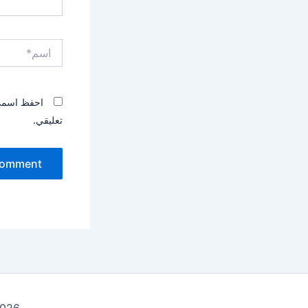
اسم*
احفظ اسمي، 
تعليقي.