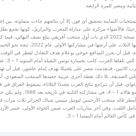
انية ومصر للمرة الرابعة.
نتخبات الثمانية بتحقيق أي فوز، إلا أن نتائجهم جاءت متفاوتة، بين 
يبًا، فالأضواء مركزة على مباراة المغرب والبرازيل، كونها تجمع بط
مرات مع رابع نسخة 2022 الذي بات أول منتخب أفريقي يبلغ نصف النهائي، في
خسرت مبارياتها الثلاث على أرضها في مشاركتها الأولى عام
ة، قبل أن يحرز المدافع خوخي بوعلام هدف التعادل لقطر في الوقت ال
الصفعة الأولى التي تلقاها ال
رب الاثنين، فتـقدمت مصر على بلجيكا بهدف إمام عاشور، قبل أن تهت
اني الصديقة، تلا ذلك نقطة أخرى عربية حصدها المنتخب السعودي، 
واي، قبل أن تتراجع نتائج العرب مجددًا الثلاثاء، بسقوط العراق في 
أمام نروج إرلينغ هالاند 1 – 4، في مشاركته الثانية 
مطر قائد منتخب الأرجنتين ليونيل ميسي شباك الجزائر ثلاث مرات في
 حامل اللقب، وفي آخر مباريات العرب ضمن الجولة الأولى، خسر الأر
ي كأس العالم أمام النمسا 1 – 3.