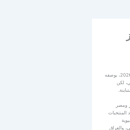
ز
تفاءلت الجماهير العربية كثيرًا ببلوغ ثمانية منتخبات عربية إلى نهائيات كأس العالم 2026، بوصفه
ي، لكن
اينة.
لجزائر ومصر
 المنتخبات
لآسيوية
ى، والعراق