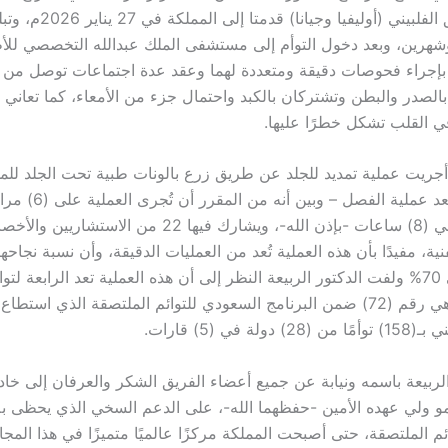
التوأم الملتصق الفلبيني (أوليفيا وجيان
شهرين، وبعد دخول التوأم إلى مستشفى الملك عبدالله التخصصي للأ
بإجراء فحوصات دقيقة ومتعددة لهما وعقد عدة اجتماعات توصل من خل
بالصدر والبطن وتشتركان بالكبد واحتمال جزء من الأمعاء، كما تعاني 
 القلب تشكل خطرًا عليها.
أجريت عملية تمديد للجلد عن طريق زرع بالونات طبية تحت الجلد لل
إغلاق الجراح بعد عملية الفصل – وبين أنه من ال
وتستغرق حوالي (8) ساعات -بإذن الله-، ويشارك فيها 22 من ال
نية، مفيدًا بأن هذه العملية تُعد من العمليات الدقيقة، وأن نسبة نجاحه
الله- تزيد على 70% ولفت الدكتور الربيعة النظر إلى أن هذه العملية تعد الرابعة ل
من الفلبين، وهي رقم (72) ضمن البرنامج السعودي للتوائم الملتصقة الذي استط
الربيعة باسمه ونيابة عن جميع أعضاء الفريق الشكر والعرفان إلى خا
 ولي عهده الأمين -حفظهما الله-، على الدعم السخي الذي يحظى به 
م الملتصقة، حتى أصبحت المملكة مركزًا عالميًا متميزًا في هذا المجال