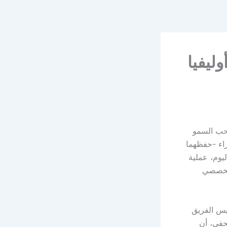
ليفيا
احب السمو
اء -حفظهما
ليوم، عملية
لتخصصي
يس الفريق
حفي، أن