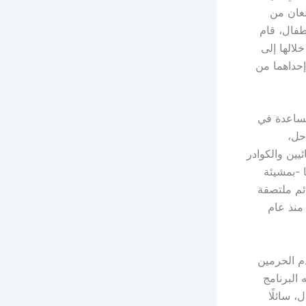
ا) قدمتا إلى المملكة في 27 يناير 2026م، وتبلغان من
طفال، قام
الها إلى
إحداهما من
مساعدة في
مقرر أن تُجرى العملية على (6) مراحل،
استشاريين والأخصائيين والكوادر
ا -بمشيئة
توائم ملتصقة
اع منذ عام
دم الحرمين
البرنامج
، سائلًا