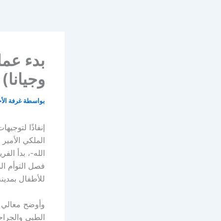
خطي
لى
لمحتوى
بدء عمل
وجيانا)
بواسطة
غرفة الأ
إنفاذًا لتوجي
الملكي الأمير
الله-، بدأ الف
فصل التوأم ال
للأطفال بمدين
وأوضح معالي ا
الطبي والجراحي