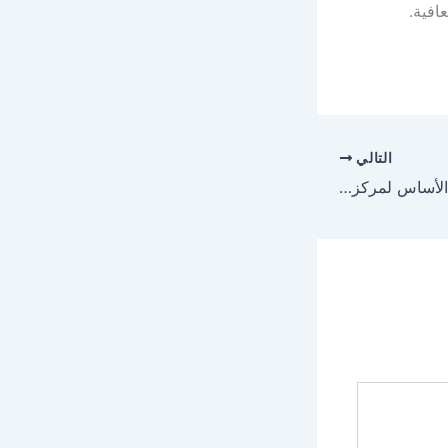
افية.
التالي
وزير الداخلية يضع حجر الأساس لمركز(911) وقوات الأمن البيئي بالباحة