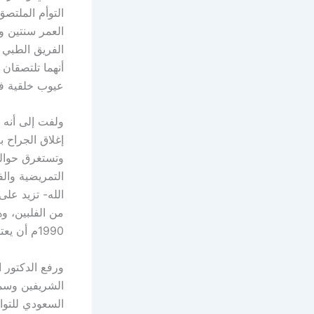
العمر سنتين و
الفريق الطبي 
أنهما تلتصقان 
عيوب خلقية في
ولفت إلى أنه 
التمريضية والف
1990م أن يعتني بـ(158) توأمًا من (28) دولة في (5) قارات.
ورفع الدكتور 
الشريفين وسمو
السعودي للتوائ