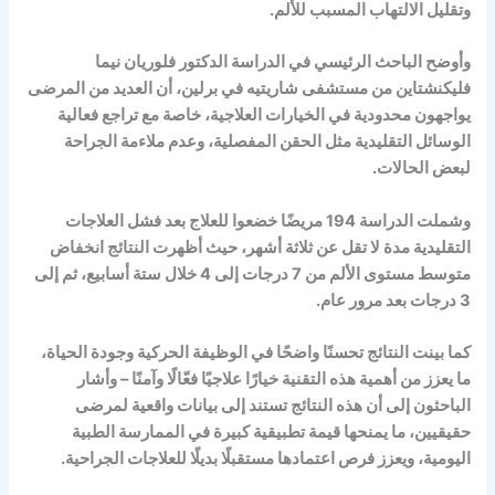
وتقليل الالتهاب المسبب للألم.
وأوضح الباحث الرئيسي في الدراسة الدكتور فلوريان نيما
فليكنشتاين من مستشفى شاريتيه في برلين، أن العديد من المرضى
يواجهون محدودية في الخيارات العلاجية، خاصة مع تراجع فعالية
الوسائل التقليدية مثل الحقن المفصلية، وعدم ملاءمة الجراحة
لبعض الحالات.
وشملت الدراسة 194 مريضًا خضعوا للعلاج بعد فشل العلاجات
التقليدية مدة لا تقل عن ثلاثة أشهر، حيث أظهرت النتائج انخفاض
متوسط مستوى الألم من 7 درجات إلى 4 خلال ستة أسابيع، ثم إلى
3 درجات بعد مرور عام.
كما بينت النتائج تحسنًا واضحًا في الوظيفة الحركية وجودة الحياة،
ما يعزز من أهمية هذه التقنية خيارًا علاجيًا فعّالًا وآمنًا – وأشار
الباحثون إلى أن هذه النتائج تستند إلى بيانات واقعية لمرضى
حقيقيين، ما يمنحها قيمة تطبيقية كبيرة في الممارسة الطبية
اليومية، ويعزز فرص اعتمادها مستقبلًا بديلًا للعلاجات الجراحية.