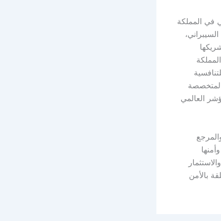
ي في المملكة
السيبراني،
ريكها
المملكة
تنافسية
ها المتخصصة
 عنها أنموذجًا رائدًا في الفئة الأعلى (Role-Model) للمؤشر العالمي
والمرجع
أمنها
الاستثمار
قة بالأمن