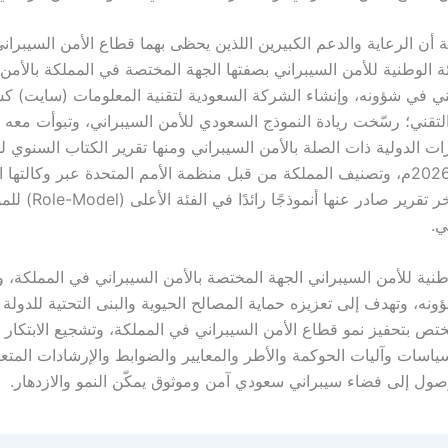
 أن الرعاية والدعم الكبيرين اللذين يحظى بهما قطاع الأمن السيبران
ئة الوطنية للأمن السيبراني بصفتها الجهة المختصة في المملكة بالأمن 
ي في شؤونه، وإنشاء الشركة السعودية لتقنية المعلومات (سايت) كش
التقني؛ رسّخت ريادة النموذج السعودي للأمن السيبراني، وتبوأت معه 
 الدولية ذات الصلة بالأمن السيبراني ومنها تقرير الكتاب السنوي لل
العالمية لعام 2026م، وتصنيف المملكة من قبل منظمة الأمم المتحدة عبر وكالت
الـ(ITU) في آخر تقرير صادر
ي.
وطنية للأمن السيبراني الجهة المختصة بالأمن السيبراني في المملكة، 
ه، وتهدف إلى تعزيزه حماية المصالح الحيوية والبنى التحتية للدولة و
تص بتحفيز نمو قطاع الأمن السيبراني في المملكة، وتشجيع الابتكار و
ياسات وآليات الحوكمة والأطر والمعايير والضوابط والإرشادات المتعل
وصول إلى فضاء سيبراني سعودي آمن وموثوق يمكّن النمو والازدهار.