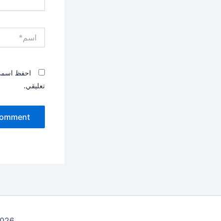
اسم*
احفظ اسمي، 
تعليقي.
ht © 2026