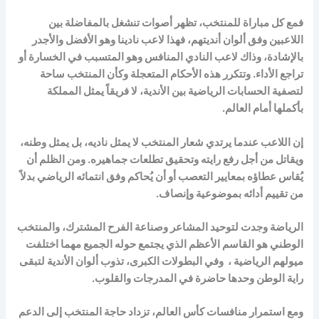
فمع كل مباراة للمنتخب، تظهر أصوات تنشغل بالمفاضلة بين
اللاعبين وفق ألوان أنديتهم، فهذا لاعب نادينا وهو الأفضل والأجدر
بالإشادة، وذاك لاعب النادي المنافس وهو المتسبب في الخسارة أو
تراجع الأداء. وتتكرر هذه الأحكام المتعجلة وكأن المنتخب ساحة
لتصفية الحسابات الرياضية بين الأندية، لا فريقاً يمثل المملكة
بأكملها أمام العالم.
إن اللاعب عندما يرتدي شعار المنتخب لا يمثل ناديه، بل يمثل وطنه،
ويقاتل من أجل رفع رايته وتحقيق تطلعات جماهيره. ومن الظلم أن
يُقاس عطاؤه بمعايير التعصب أو أن يُحاكم وفق انتمائه الرياضي بدلاً
من تقييم أدائه بموضوعية وإنصاف.
الرياضة وجدت لتوحيد المشاعر وصناعة الفرح المشترك، والمنتخب
الوطني هو القاسم الأعظم الذي يجتمع حوله الجميع مهما اختلفت
ميولهم الرياضية ، وفي البطولات الكبرى، تذوب ألوان الأندية لتبقى
راية الوطن وحدها حاضرة في المدرجات والقلوب.
ومع استمرار منافسات كأس العالم، تزداد حاجة المنتخب إلى الدعم