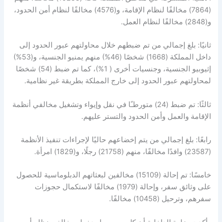
(7864) مخالفًا لنظام الإقامة، و(4576) مخالفًا لنظام أمن الحدود،
و(2848) مخالفًا لنظام العمل.
ثانيًا: بلغ إجمالي من تم ضبطهم خلال محاولتهم عبور الحدود إلى
داخل المملكة (1668) شخصًا (46%) منهم يمنيو الجنسية، و(53%)
إثيوبيو الجنسية، وجنسيات أخرى ( 1%)، كما تم ضبط (54) شخصًا
لمحاولتهم عبور الحدود إلى خارج المملكة بطريقة غير نظامية.
ثالثًا: تم ضبط (24) متورطـًا في نقل وإيواء وتشغيل مخالفي أنظمة
الإقامة والعمل وأمن الحدود والتستر عليهم.
رابعًا: بلغ إجمالي من يتم إخضاعهم حاليًا لإجراءات تنفيذ الأنظمة
(23587) وافدًا مخالفًا، منهم (21758) رجلًا، و(1829) امرأة.
خامسًا: تم إحالة (15109) مخالفين لبعثاتهم الدبلوماسية للحصول
على وثائق سفر، وإحالة (1979) مخالفًا لاستكمال حجوزات
سفرهم، وترحيل (10458) مخالفًا.