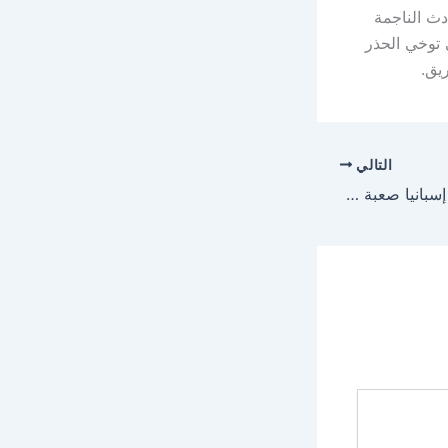
دث الناجمة
 توخي الحذر
يق.
التالي
مدرب الأخضر : مواجهة إسبانيا صعبة ولن نخاطر أمامها