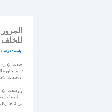
خطي
لى
لمحتوى
المرور 
للخلف بـ 900 
بواسطة
غرفة الأ
جددت الإدارة ا
تنفيذ مناورة ا
الاتجاهات الأخ
وأوضحت الإدار
القادمة يُعدّ 
بين 500 ريال كحد أدنى و900 ريال كحد أقصى.