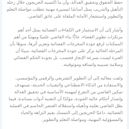
حفظ الحقوق وتحقيق العدالة، وأن ما اكتسبه الخريجون خلال رحلة
التأهيل والتدريب يمثل أساسًا لمسيرة مهنية تتطلب مواصلة التعلم
والتطوير واستشعار الأمانة الملقاة على عاتق القاضي.
وأشار إلى أن الاستثمار في الكفاءات القضائية يمثل أحد أهم
مرتكزات تطوير القضاء، عادًّا بناء القاضي علميًا ومهنيًا من أهم
الممكنات لرفع جودة المخرجات القضائية وتعزيز أثرها، منوهًا بأن
المرحلة الحالية تركز على جودة المخرجات القضائية، مبينًا أن
العبرة ليست بسرعة الإنجاز فحسب، بل بجودة الحكم القضائي
وسلامة تسبيبه واتساقه وموثوقيته.
ولفت معاليه إلى أن التطوير التشريعي والرقمي والمؤسسي،
والاستفادة من الذكاء الاصطناعي والتقنيات الحديثة، تستهدف
تمكين القاضي من التفرغ لمهمته الأساسية في تحقيق العدالة
وإصدار أحكام عالية الجودة، مؤكدًا أن التقنية أدوات مساندة، فيما
يظل القاضي بعلمه وتأهيله واستقلاله العنصر الحاسم في العملية
القضائية، داعيًا الخريجين إلى التمسك بقيم النزاهة والحياد
والمسؤولية المهنية، ومواصلة التعلم والتطوير.