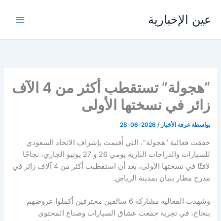
خطي
عين الإخبارية
لى
لمحتوى
“هجولة” تستقطب أكثر من 4 الآف
زائر في نسختها الأولى
بواسطة
غرفة الأخبار
/
2026-06-28
حققت فعالية “هجولة”، التي أُقيمت بإشراف الاتحاد السعودي
للسيارات والدراجات النارية يومي 26 و 27 يونيو الجاري، نجاحًا
لافتًا في نسختها الأولى، بعد أن استقطبت أكثر من 4 آلاف زائر في
مدرج مطار بنبان بمدينة الرياض.
وشهدت الفعالية مشاركة 6 سائقين محترفين أكملوا عروضهم
بنجاح، في تجربة جمعت عشاق السيارات وصناع المحتوى