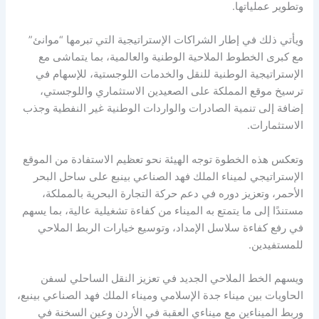
وتطوير عملياتها.
ويأتي ذلك في إطار الشراكات الإستراتيجية التي تبرمها “موانئ”
مع كبرى الخطوط الملاحية الوطنية والعالمية، بما يتماشى مع
الإستراتيجية الوطنية للنقل والخدمات اللوجستية، للإسهام في
ترسيخ موقع المملكة على الصعيدين الاستثماري واللوجستي،
إضافة إلى تنمية الصادرات والواردات الوطنية غير النفطية وجذب
الاستثمارات.
وتعكس هذه الخطوة توجه الهيئة نحو تعظيم الاستفادة من الموقع
الإستراتيجي لميناء الملك فهد الصناعي بينبع على ساحل البحر
الأحمر، وتعزيز دوره في دعم حركة التجارة البحرية بالمملكة،
مستندًا إلى ما يتمتع به الميناء من كفاءة تشغيلية عالية، بما يسهم
في رفع كفاءة سلاسل الإمداد، وتوسيع خيارات الربط الملاحي
للمستفيدين.
ويسهم الخط الملاحي الجديد في تعزيز النقل الساحلي لسفن
الحاويات بين ميناء جدة الإسلامي وميناء الملك فهد الصناعي بينبع،
وربط الميناءين مع ميناءي العقبة في الأردن وعين السخنة في