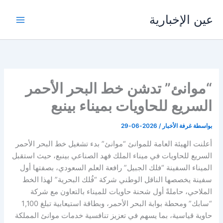
خطي
عين الإخبارية
لى
لمحتوى
“موانئ” تدشن خط البحر الأحمر
السريع للحاويات بميناء بينبع
بواسطة
غرفة الأخبار
/
2026-06-29
أعلنت الهيئة العامة للموانئ “موانئ” بدء تشغيل خط البحر الأحمر
السريع للحاويات في ميناء الملك فهد الصناعي بينبع، حيث استقبل
الميناء السفينة “فلك الجبيل” رافعة العلم السعودي، بصفتها أول
سفينة يخصصها الناقل الوطني شركة “فُلك البحرية” لهذا الخط
الملاحي، حاملةً أول شحنة حاويات للميناء بالتعاون مع شركة
“سابك” ومحطة بوابة البحر الأحمر، وبطاقة استيعابية تبلغ 1,100
حاوية قياسية، بما يسهم في تعزيز تنافسية خدمات موانئ المملكة