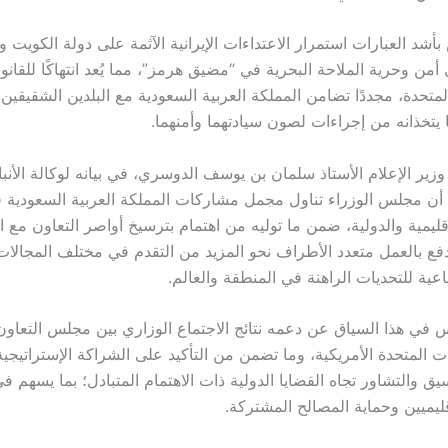
أشد العبارات استمرار الاعتداءات الإيرانية الآثمة على دولة الكويت 
أمن وحرية الملاحة البحرية في “مضيق هرمز”، مما يُعد انتهاكًا للقانو
لمتحدة، مجددًا تضامن المملكة العربية السعودية مع البلدين الشقيقين
 يتخذانه من إجراءات لصون سيادتهما وأمنهما.
ير الإعلام الأستاذ سلمان بن يوسف الدوسري، في بيانه لوكالة الأنبا
ن مجلس الوزراء تناول مجمل مشاركات المملكة العربية السعودية 
قليمية والدولية، ضمن ما توليه من اهتمام بترسيخ أواصر التعاون مع 
دفع بالعمل متعدد الأطراف نحو المزيد من التقدم في مختلف المجالات
اعية للتحديات الراهنة في المنطقة والعالم.
في هذا السياق عن دعمه نتائج الاجتماع الوزاري بين مجلس التعاون 
يات المتحدة الأمريكية، وما تضمن من التأكيد على الشراكة الإستراتيجية 
يق والتشاور تجاه القضايا الدولية ذات الاهتمام المتبادل؛ بما يسهم ف
قليميين وحماية المصالح المشتركة.