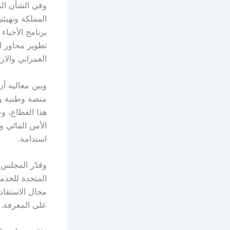
وفي الشأن ال
المملكة وتهيئت
برنامج الأحياء
تطوير محاور ا
العمراني والا
وبين معاليه أ
منصة وطنية وإق
هذا القطاع، و
الأمن المائي 
استدامة.
وقدّر المجلس ف
مجال الاستفادة
على المعرفة.