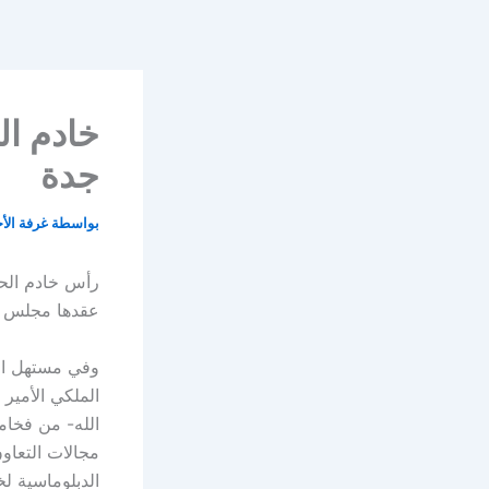
خطي
لى
لمحتوى
خادم ا
جدة
بواسطة
غرفة الأ
رأس خادم الحر
عقدها مجلس ال
وفي مستهل الج
الملكي الأمير
الله- من فخام
مجالات التعاون
الدبلوماسية ل