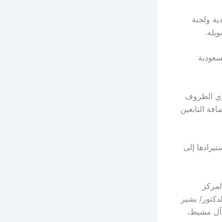
ية ولجنة
يله.
سعودية
ذوي الظروف
فة التابعين
يرادها إلى
لمركز
لدكتور/ بشير
 آل مشيط،