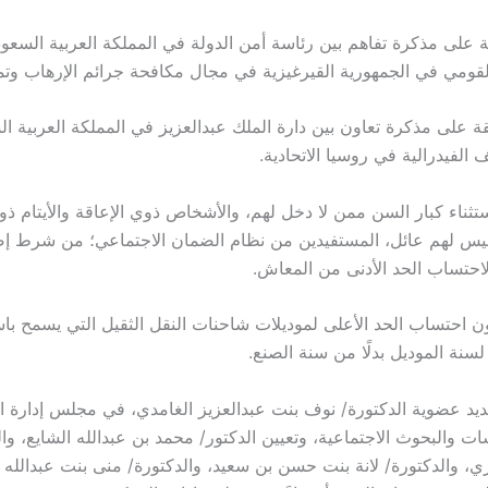
قة على مذكرة تفاهم بين رئاسة أمن الدولة في المملكة العربية السعود
القومي في الجمهورية القيرغيزية في مجال مكافحة جرائم الإرهاب وتمو
قة على مذكرة تعاون بين دارة الملك عبدالعزيز في المملكة العربية ال
 الفيدرالية في روسيا الاتحادية.
ثناء كبار السن ممن لا دخل لهم، والأشخاص ذوي الإعاقة والأيتام 
س لهم عائل، المستفيدين من نظام الضمان الاجتماعي؛ من شرط إضا
حتساب الحد الأدنى من المعاش.
ن احتساب الحد الأعلى لموديلات شاحنات النقل الثقيل التي يسمح باست
 لسنة الموديل بدلًا من سنة الصنع.
يد عضوية الدكتورة/ نوف بنت عبدالعزيز الغامدي، في مجلس إدارة ا
ت والبحوث الاجتماعية، وتعيين الدكتور/ محمد بن عبدالله الشايع، وا
، والدكتورة/ لانة بنت حسن بن سعيد، والدكتورة/ منى بنت عبدالله