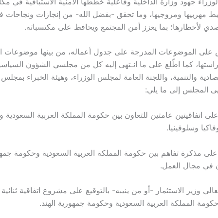
وزراء جهود وزارة الداخلية وفاعلية خططها الأمنية الاستباقية في مك
 مهربيها ومروجيها، وما تحقق -بفضل الله- من إنجازات ونجاحات ف
تصدي لأخطارها؛ بما يعزز أمن المجتمع ويحافظ على مكتسباته.
س على الموضوعات المدرجة على جدول أعماله، من بينها موضوعات
ستها، كما اطّلع على ما انـتهى إليه كل من مجلسي الشؤون السياسية 
ادية والتنمية، واللجنة العامة لمجلس الوزراء، وهيئة الخبراء بمجلس 
هى المجلس إلى ما يلي:
ة على اتفاقيتين عامتين للتعاون بين حكومة المملكة العربية السعودية
اكيا وسلوفينيا.
فقة على مذكرة تفاهم بين حكومة المملكة العربية السعودية وحكومة جم
ون في مجال العمل.
معالي وزير الاستثمار -أو من ينيبه- بالتوقيع على مشروع اتفاقية ثنائية 
حكومة المملكة العربية السعودية وحكومة جمهورية الهند.