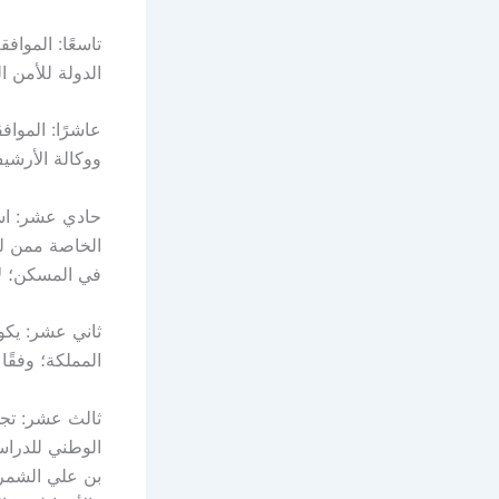
تاسعًا: المواف
الدولة للأمن 
عاشرًا: المواف
ووكالة الأرشيف
حادي عشر: است
الخاصة ممن لي
في المسكن؛ لا
ثاني عشر: يكو
المملكة؛ وفقًا
ثالث عشر: تجد
الوطني للدراسا
بن علي الشمري