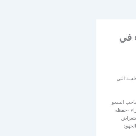
 في
لسة التي
صاحب السمو
راء -حفظه
ستعراض
الجهود