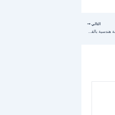
التالي
توطين 30% في 46 مهنة هندسية بالقطاع الخاص