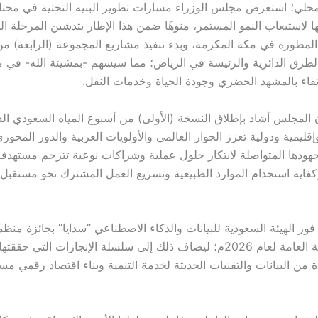
محلي؛ استعرض مجلس الوزراء مسارات تطوير البنية التحتية في مخ
ها لاستيعاب النمو المستمر، منوهًا ضمن هذا الإطار بتدشين المرحلة ا
 المطورة في مكة المكرمة، وبدء تنفيذ مشاريع المجموعة (الرابعة) من
لطرق الدائرية والرئيسة في الرياض؛ مما سيسهم -بمشيئة الله- في م
رتقاء بالمشهد الحضري وجودة الحياة وخدمات النقل.
ن المجلس أشاد بإطلاق النسخة (الأولى) من أسبوع المياه السعودي ال
ليمية ودولية تعزز الحوار العالمي والأولويات العربية والدور المحو
جهودها المتواصلة لابتكار حلول عملية وشراكات نوعية تترجم مستهدف
وكفاية استخدام الموارد الطبيعية وتسريع العمل المشترك نحو مستقبل 
وز الهيئة السعودية للبيانات والذكاء الاصطناعي “سدايا” بجائزة منظم
المتحدة للخدمة العامة لعام 2026م؛ ليضاف ذلك إلى سلسلة الإنجازات التي 
 من البيانات والتقنيات الحديثة لخدمة التنمية وبناء اقتصاد رقمي مس