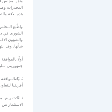
وثمّن مجلس ال
المخدرات وضبط
هذه الآفة وال
واطّلع المجل
الشورى في درا
والشؤون الاقتص
شأنها، وقد انت
أولًا:ىالموافق
جمهوريتي سلوف
ثانيًا:ىالموا
أفريقيا للتعا
ثالثًا:ىتفويض 
الاستثمار بين 