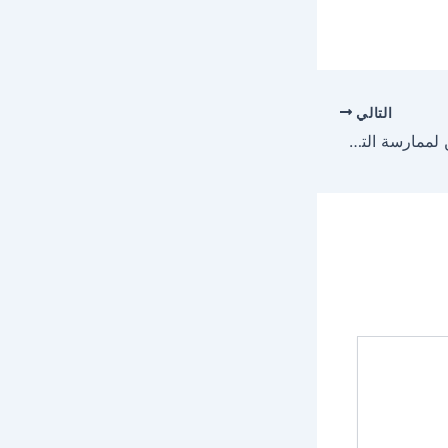
التالي
ضبط مقيمين باكستانيين لممارسة التسول