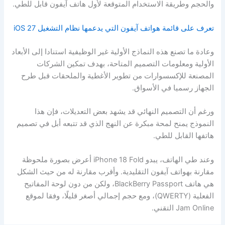
والحجم وطريقة الاستخدام المتوقعة لأول هاتف آيفون قابل للطي.
تعرف على قائمة هواتف آيفون التي يدعمها نظام التشغيل iOS 27
وعادة ما تصنع هذه النماذج الأولية غير الوظيفية استنادا إلى الأبعاد
الأولية ومعلومات التصميم المتاحة، بهدف تمكين الشركات
المصنعة للإكسسوارات من تطوير الأغطية والملحقات قبل طرح
الجهاز رسميا في الأسواق.
ورغم أن التصميم النهائي قد يشهد بعض التعديلات، فإن هذا
النموذج يمنح لمحة مبكرة عن النهج الذي قد تتبعه أبل في تصميم
هاتفها القابل للطي.
وعند طي الهاتف، يبدو iPhone 18 Fold أعرض بصورة ملحوظة
مقارنة بهواتف آيفون التقليدية. وأقرب مقارنة له من حيث الشكل
هي هاتف BlackBerry Passport، ولكن من دون لوحة المفاتيح
الفعلية (QWERTY)، ومع حجم إجمالي أصغر قليلًا، وفقا لموقع
Jam Online التقني.