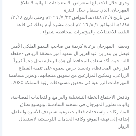
وجرى خلال الاجتماع استعراض الاستعدادات النهائية لانطلاق
المهرجان، الذي سيقام خلال الفترة
من تاريخ ٩/ ٢/ ١٤٤٨هـ الموافق ٢٣/ ٧/ ٢٠٢٦م وحتى تاريخ ١٨/ ٢/
١٤٤٨هـ الموافق ١/ ٨/ ٢٠٢٦م لمدة عشرة أيام وذلك في قاعة
البلدية للاحتفالات والمؤتمرات بمحافظة شقراء .
ويحظى المهرجان برعاية كريمة من صاحب السمو الملكي الأمير
فيصل بن بندر بن عبدالعزيز آل سعود أمير منطقة الرياض -حفظه
الله- حيث أكد سعادة المحافظ أن هذه الرعاية تمثل دعماً كبيراً
لمزارعي المحافظة، وتجسد حرص سموه على تنمية القطاع
الزراعي، وتمكين المزارعين من تسويق منتجاتهم، وتعزيز مساهمة
المهرجانات الزراعية في تحقيق مستهدفات رؤية المملكة 2030.
وناقش الاجتماع الخطة التشغيلية والبرامج والفعاليات المصاحبة،
وآليات تطوير المهرجان في نسخته السادسة، وتوسيع نطاق
المشاركات، واستحداث فعاليات نوعية تستهدف الأسرة والطفل،
إضافة إلى تهيئة الموقع وكافة الخدمات اللوجستية لاستقبال
الزوار.