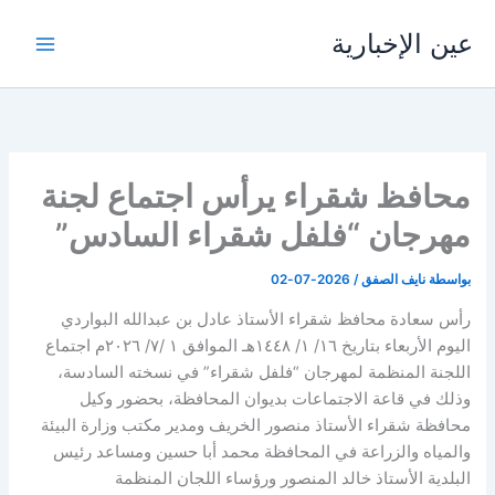
خطي
عين الإخبارية
لى
لمحتوى
محافظ شقراء يرأس اجتماع لجنة
مهرجان “فلفل شقراء السادس”
بواسطة
نايف الصفق
/
2026-07-02
رأس سعادة محافظ شقراء الأستاذ عادل بن عبدالله البواردي
اليوم الأربعاء بتاريخ ١٦/ ١/ ١٤٤٨هـ الموافق ١ /٧/ ٢٠٢٦م اجتماع
اللجنة المنظمة لمهرجان “فلفل شقراء” في نسخته السادسة،
وذلك في قاعة الاجتماعات بديوان المحافظة، بحضور وكيل
محافظة شقراء الأستاذ منصور الخريف ومدير مكتب وزارة البيئة
والمياه والزراعة في المحافظة محمد أبا حسين ومساعد رئيس
البلدية الأستاذ خالد المنصور ورؤساء اللجان المنظمة