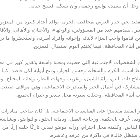
 وجل أن يتغمده بواسع رحمته، وأن يسكنه فسيح جناته.
قيد بحي جبار الغربي بمحافظة الخرمة توافد أعداد كبيرة من المعزين
ين، يتقدمهم عدد من المسؤولين، والوجهاء، والأعيان، والأهالي، والأق
ين قدموا واجب العزاء لأبنائه وإخوانه وأفراد أسرته، واستحضروا ما تر
بناء المحافظة، فيما يُختتم اليوم استقبال المعزين.
من الشخصيات الاجتماعية التي حظيت بمحبة واسعة وتقدير كبير في م
تبط اسمه بالكرم والسخاء، وحسن الجوار، وفتح أبوابه لكل قاصد، كما
اح ذات البين، ولمّ الشمل، وتقريب وجهات النظر، وإغاثة المحتاج، و
لمشاركة في أعمال الخير والمبادرات الاجتماعية، وهي مواقف صنعت 
 أبناء المحافظة، وجعلت سيرته محل تقدير واحترام الجميع.
الفقيد مقتصرًا على المناسبات الاجتماعية، بل كان صاحب مبادرات إ
، عُرف بالحكمة، ورجاحة العقل، ودماثة الخلق، والتواضع، وبشاشة 
لناس، وكلمته محل احترام، ورأيه موضع تقدير، تاركًا خلفه إرثًا من ا
ي ستظل خالدة في ذاكرة من عرفه وعاشره.