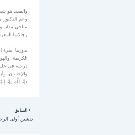
والفقيد هو شقي
وعم الدكتور مت
مناحي مداد. وق
رجالاتها المعر
بدورها أسرة ال
الكريمة، والهو
درجته في عليي
والإحسان، وأن 
﴿إِنَّا لِلَّهِ وَإِنَّا إ
السابق