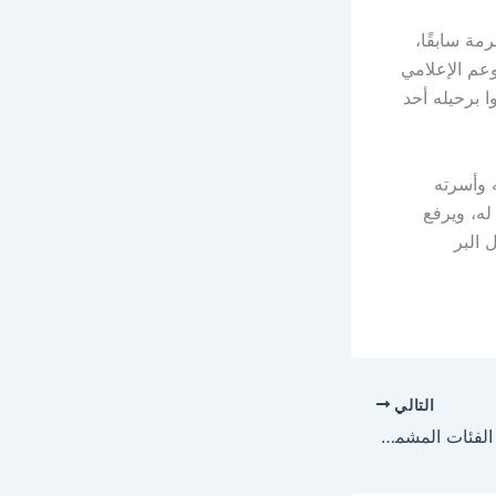
مة سابقًا،
وعم الإعلامي
ا برحيله أحد
ه وأسرته
له، ويرفع
 البر
التالي
الضمان الاجتماعي يعلن الفئات المشمولة باستثناء شرط إضافة التابعين في المسكن