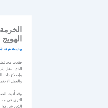
خطي
لى
لمحتوى
الخرمة 
الهويج
بواسطة
غرفة الأ
فقدت محافظة ا
الذي انتقل إل
وإصلاح ذات ال
والعمل الاجتم
وقد أُديت الص
الثرى في مقبر
الذين شاركوا 