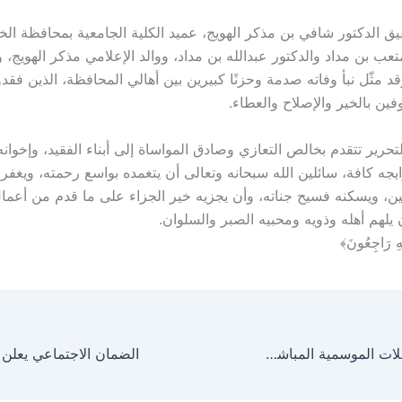
ق الدكتور شافي بن مذكر الهويج، عميد الكلية الجامعية بمحافظة الخر
عب بن مداد والدكتور عبدالله بن مداد، ووالد الإعلامي مذكر الهويج، 
د مثّل نبأ وفاته صدمة وحزنًا كبيرين بين أهالي المحافظة، الذين فقدو
وفين بالخير والإصلاح والعطاء.
تحرير تتقدم بخالص التعازي وصادق المواساة إلى أبناء الفقيد، وإخوان
ايجه كافة، سائلين الله سبحانه وتعالى أن يتغمده بواسع رحمته، ويغفر 
ن، ويسكنه فسيح جناته، وأن يجزيه خير الجزاء على ما قدم من أعمال
يلهم أهله وذويه ومحبيه الصبر والسلوان.
ِلَيْهِ رَاجِعُونَ﴾
تدشين أولى الرحلات الموسمية المباشرة بين الأحساء وريزا التركية