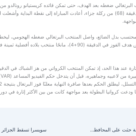
البرتغالي ضغطه بعد الهدف، حتى تمكن قائده كريستيانو رونالدو من 
التعادل في الدقيقة (68) من ركلة جزاء، أعادت المباراة إلى نقطة البداية وأشعلت
واجهة.
محتسب بدل الضائع، واصل المنتخب البرتغالي ضغطه الهجومي، ليخط
غونزالو راموس هدف الفوز في الدقيقة (90+4)، مانحًا منتخب بلاده أفض
وسط 
الحذيفي : الشريعة حثت على المحافظة على العبادات العظيمة
سويسرا تسقط الجزائر وتعب