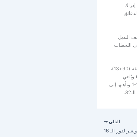
إدراك
 الدقائق
ف البديل
لية ثمينة في اللحظات
ولم تتوقف الإثارة عند هذا الحد، إذ تمكن المنتخب الكرواتي من هز الشباك في الدقيقة (90+13)،
فرحة كبيرة من لاعبيه وجماهيره، قبل أن يتدخل حكم الفيديو المساعد (VAR) ويُلغي
الهدف بداعي التسلل، ليطلق الحكم بعدها صافرة النهاية معلنًا فوز البرتغال بنتيجة 2-1 وتأهلها إلى
التالي
ر لدور الـ 16