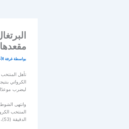
خطي
لى
لمحتوى
البرتغا
مقعدها
بواسطة
غرفة الأ
ليضرب موعدًا 
وانتهى الشوط ا
المنتخب الكرو
الدقيقة (53)، ليضع منتخب بلاده في المقدمة.