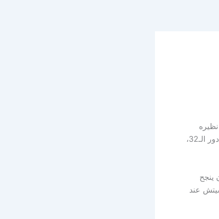
ه المثير على نظيره
الكرواتي بنتيجة 2-1، في المباراة التي جمعتهما على ملعب تورونتو ضمن منافسات دور الـ32،
 ينجح
شيتش عند