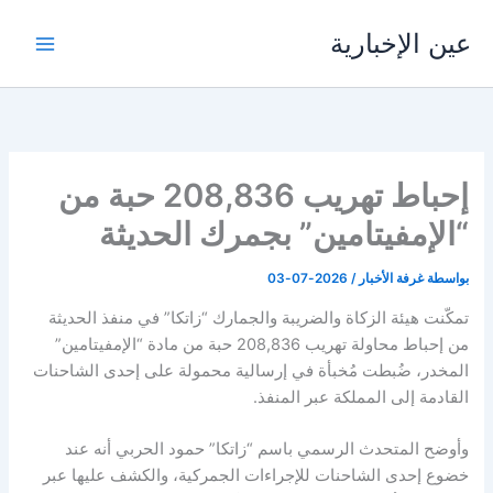
خطي
عين الإخبارية
لى
لمحتوى
إحباط تهريب 208,836 حبة من
“الإمفيتامين” بجمرك الحديثة
بواسطة
غرفة الأخبار
/
2026-07-03
تمكّنت هيئة الزكاة والضريبة والجمارك “زاتكا” في منفذ الحديثة
من إحباط محاولة تهريب 208,836 حبة من مادة “الإمفيتامين”
المخدر، ضُبطت مُخبأة في إرسالية محمولة على إحدى الشاحنات
القادمة إلى المملكة عبر المنفذ.
وأوضح المتحدث الرسمي باسم “زاتكا” حمود الحربي أنه عند
خضوع إحدى الشاحنات للإجراءات الجمركية، والكشف عليها عبر