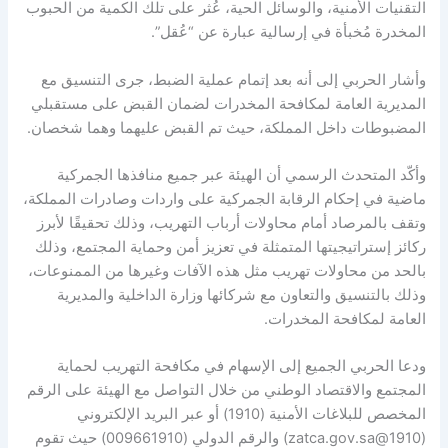
التقنيات الأمنية، والوسائل الحية، عُثر على تلك الكمية من الحبوب
المخدرة مُخبأة في إرسالية عبارة عن “عُقل”.
وأشار الحربي إلى أنه بعد إتمام عملية الضبط، جرى التنسيق مع
المديرية العامة لمكافحة المخدرات لضمان القبض على مستقبلي
المضبوطات داخل المملكة، حيث تم القبض عليهما وهما شخصان.
وأكّد المتحدث الرسمي أن الهيئة عبر جميع منافذها الجمركية
ماضية في إحكام الرقابة الجمركية على واردات وصادرات المملكة،
وتقف بالمرصاد أمام محاولات أرباب التهريب، وذلك تحقيقًا لأبرز
ركائز إستراتيجيتها المتمثلة في تعزيز أمن وحماية المجتمع، وذلك
بالحد من محاولات تهريب مثل هذه الآفات وغيرها من الممنوعات،
وذلك بالتنسيق والتعاون مع شركائها وزارة الداخلية والمديرية
العامة لمكافحة المخدرات.
ودعا الحربي الجميع إلى الإسهام في مكافحة التهريب لحماية
المجتمع والاقتصاد الوطني من خلال التواصل مع الهيئة على الرقم
المخصص للبلاغات الأمنية (1910) أو عبر البريد الإلكتروني
(1910@zatca.gov.sa) والرقم الدولي (009661910) حيث تقوم