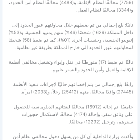
(7759) مخالفًا لنظام الإقامة، و(4488) مخالفًا لنظام أمن الحدود،
و(3344) مخالفًا لنظام العمل.
ثانيًا: بلغ إجمالي من تم ضبطهم خلال محاولتهم عبور الحدود إلى
داخل المملكة (1629) شخصًا (46%) منهم يمنيو الجنسية، و(53%)
إثيوبيو الجنسية، وجنسيات أخرى (01%)، كما تم ضبط (58) شخصًا
لمحاولتهم عبور الحدود إلى خارج المملكة بطريقة غير نظامية.
ثالثًا: تم ضبط (17) متورطـًا في نقل وإيواء وتشغيل مخالفي أنظمة
الإقامة والعمل وأمن الحدود والتستر عليهم.
رابعًا: بلغ إجمالي من يتم إخضاعهم حاليًا لإجراءات تنفيذ الأنظمة
(27445) وافدًا مخالفًا، منهم (25412) رجلاً، و(2033) امرأة.
خامسًا: تم إحالة (16912) مخالفًا لبعثاتهم الدبلوماسية للحصول
على وثائق سفر، وإحالة (4174) مخالفًا لاستكمال حجوزات
سفرهم، وترحيل (12292) مخالفًا.
وأكدت وزارة الداخلية أن كل من يسهل دخول مخالفي نظام أمن