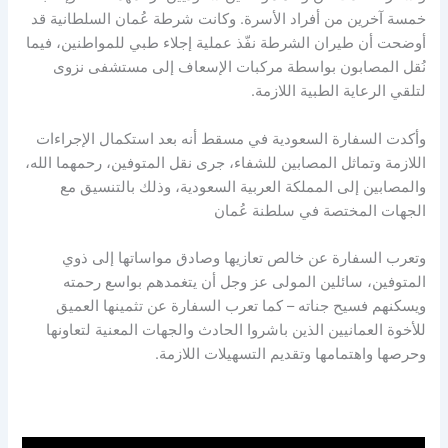
خمسة آخرين من أفراد الأسرة. وكانت شرطة عُمان السلطانية قد
أوضحت أن طيران الشرطة نفّذ عملية إجلاء طبي للمواطنين، فيما
نُقل المصابون بواسطة مركبات الإسعاف إلى مستشفى نزوى
لتلقي الرعاية الطبية اللازمة.
وأكدت السفارة السعودية في مسقط أنه بعد استكمال الإجراءات
اللازمة وتماثل المصابين للشفاء، جرى نقل المتوفين، رحمهما الله،
والمصابين إلى المملكة العربية السعودية، وذلك بالتنسيق مع
الجهات المختصة في سلطنة عُمان
وتعرب السفارة عن خالص تعازيها وصادق مواساتها إلى ذوي
المتوفين، سائلين المولى عز وجل أن يتغمدهم بواسع رحمته
ويسكنهم فسيح جناته – كما تعرب السفارة عن تثمينها العميق
للأخوة العمانيين الذين باشروا الحادث والجهات المعنية لتعاونها
وحرصها واهتمامها وتقديم التسهيلات اللازمة.