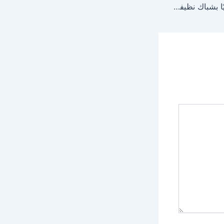
إسبانيا تحقق رقمًا تاريخيًا بشباك نظيفة وتبلغ ربع النهائي