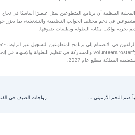
المحلية المنظمة أن برنامج المتطوعين يمثل عنصرًا أساسيًا في نجاح 
متطوعين في دعم مختلف الجوانب التنظيمية والتشغيلية، بما يعزز جود
م تجربة تواكب مكانة البطولة وتطلعات ضيوفها.
ودعت اللجنة الراغبين
volunteers.rosterfy.eu/register والمشاركة في تنظيم البطولة والإسهام 
تضيفه المملكة مطلع عام 2027.
الأهلي يُعلن رسمياً ضم النجم الأرميني إدوارد سبيرتسيان