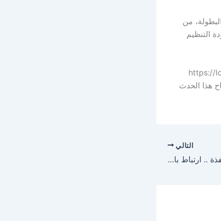
البطولة، من
ة التنظيم
 في الانضمام إلى برنامج المتطوعين التسجيل عبر الرابط: https://loc-
في إنجاح هذا الحدث
التالي
زواجات الصيف في القنفذة .. ارتباط بالمكان يتغلب على السفر