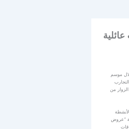
جارب عائلية
لال موسم
 والتجارب
الزوار من
الأنشطة
صة “عروض
اقات