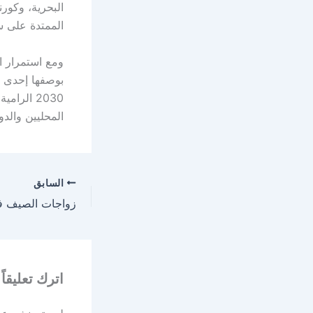
البحرية، وكور
الممتدة على س
ومع استمرار ال
بوصفها إحدى أ
2030 الر
المحليين والدو
السابق
اترك تعليقاً