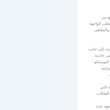
ع بين
قطب الواجهة
والمقاهي،
ية، إلى جانب
ر جاذبية
 لليونسكو-
راثية
 التي
لعائلات
جهة جدة