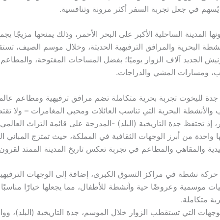
يُسهم في جعل تجربة السفر أكثر مرونة وتنافسية.
نها المدينة الساحلية الأكبر على البحر الأحمر، وذلك يمنحها مزيجًا يجم
شطة البحرية والمرافق الترفيهية الحديثة، وخلال موسم الصيف، تست
نيش الجديد آلاف الزوار يوميًا؛ بفضل المساحات المفتوحة، والمطاعم 
ب، ومسارات المشي والدراجات.
 جدة لليخوت تجربة بحرية متكاملة تضم مرافق ترفيهية ومطاعم عالم
 والأنشطة البحرية التي تناسب العائلات ومحبي المغامرات – ولا تقتص
 إذ تحتفظ جدة التاريخية (البلد) -المدرجة على قائمة التراث العالمي
ا واحدة من أبرز الوجهات الثقافية في المملكة، حيث تمتزج المباني الت
يدية والمقاهي والمطاعم في تجربة تعكس تاريخ المدينة الممتد لقرون.
 حركة نشطة في مراكز التسوق الكبرى، إضافة إلى الوجهات الترفيهية
ت موسمية وعروضًا حية وأنشطة للأطفال، مما يجعلها خيارًا مناسبًا ل
بة متكاملة.
وجهات التي تستقطب الزوار خلال الموسم، جدة التاريخية (البلد)، ووا