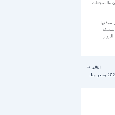
ئ والمنتجعات
ز موقعها
لمملكة
الزوار
التالي
جيلي امجراند7 موديل 2023 بسعر مناسب