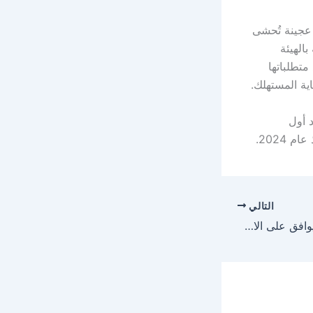
 عجينة تُحشى
بالهيئة
متطلباتها
اية المستهلك.
د أول
2024.
التالي
الإسباني إينيغو مارتينيز يوافق على الاستمرار مع النصر موسم