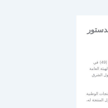
لدستور
اعتمدت (هيئة الدستور الغذائي Codex AlimentariusCommission) في دورتها الـ (49) في
هيئة العامة
دول الشرق
نتجات الوطنية
ل المنتجة له،