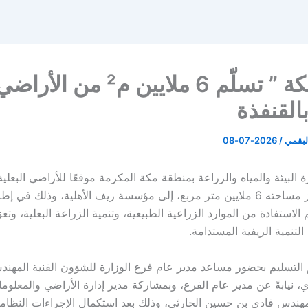
بيئة ” مكة ” تسلّم 6 ملايين م² من الأراض
بالقنفذة
لبقمي
/
2026-07-08
 البيئة والمياه والزراعة بمنطقة مكة المكرمة موقعًا للأراضي البعلي
القنفذة، تتجاوز مساحته 6 ملايين متر مربع، إلى مؤسسة ريف الأهلية، وذلك في 
 الاستفادة من الموارد الزراعية الطبيعية، وتنمية الزراعة البعلية، وتعز
التنمية الريفية المستدامة.
لتسليم بحضور مساعد مدير عام فرع الوزارة للشؤون الفنية المه
ي، نيابةً عن مدير عام الفرع، وبمشاركة مدير إدارة الأراضي والمعلوم
لمهندس فادي بن حسين الحارثي، وذلك بعد استكمال الإجراءات النظامي