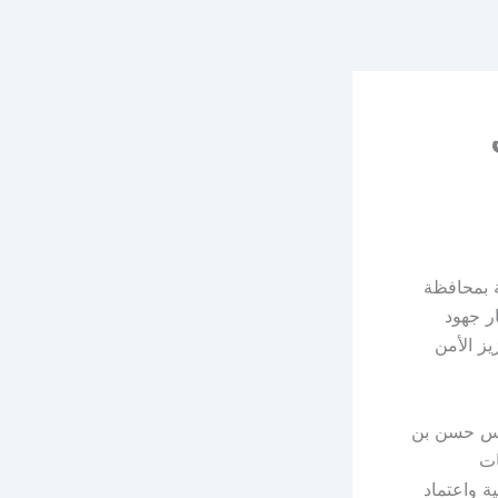
ي
ة بمحافظة
إطار جهود
يز الأمن
ندس حسن بن
ات
ة واعتماد