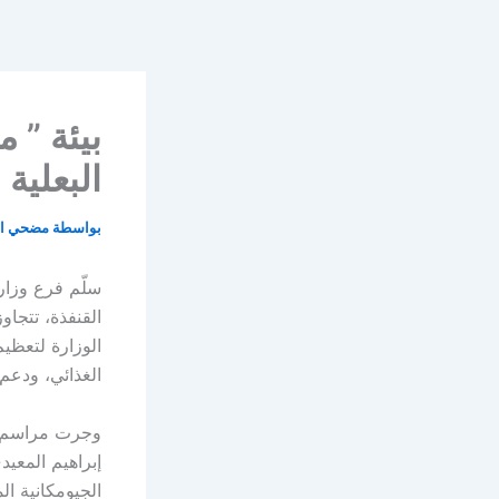
خطي
لى
لمحتوى
البعلية 
بواسطة
مضحي ا
سلّم فرع وزارة
الوزارة لتعظيم
الغذائي، ودعم 
وجرت مراسم ا
إبراهيم المعيد
الجيومكانية ا