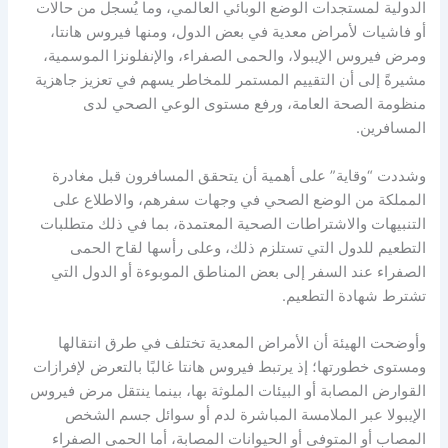
الدولية لمستجدات الوضع الوبائي العالمي، وما يُسجل من حالات
أو فاشيات لأمراض معدية في بعض الدول، ومنها فيروس هانتا،
ومرض فيروس الإيبولا، والحمى الصفراء، والإنفلونزا الموسمية،
مشيرةً إلى أن التقييم المستمر للمخاطر يسهم في تعزيز جاهزية
منظومة الصحة العامة، ورفع مستوى الوعي الصحي لدى
المسافرين.
وشددت “وقاية” على أهمية أن يتحقق المسافرون قبل مغادرة
المملكة من الوضع الصحي في وجهات سفرهم، والاطلاع على
التنبيهات والاشتراطات الصحية المعتمدة، بما في ذلك متطلبات
التطعيم للدول التي تستلزم ذلك، وعلى رأسها لقاح الحمى
الصفراء عند السفر إلى بعض المناطق الموبوءة أو الدول التي
تشترط شهادة التطعيم.
وأوضحت الهيئة أن الأمراض المعدية تختلف في طرق انتقالها
ومستوى خطورتها؛ إذ يرتبط فيروس هانتا غالبًا بالتعرض لإفرازات
القوارض المصابة أو البيئات الملوثة بها، بينما ينتقل مرض فيروس
الإيبولا عبر الملامسة المباشرة لدم أو سوائل جسم الشخص
المصاب أو المتوفى أو الحيوانات المصابة، أما الحمى الصفراء