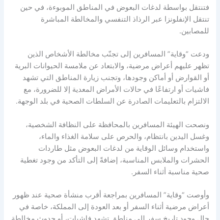
فتنتقل بواسطة لدغات البعوض في المناطق الموبوءة، في حين
تنتقل الإنفلونزا عبر الرذاذ التنفسي والمخالطة المباشرة
للمصابين.
ودعت “وقاية” المسافرين إلى تجنّب مخالطة الأشخاص الذين
تظهر عليهم أعراض مرضية، والابتعاد عن ملامسة الحيوانات البرية
أو القوارض أو أماكن وجودها، وتجنب زيارة المناطق التي تشهد
فاشيات أو ارتفاعًا في حالات الأمراض المعدية إلا للضرورة، مع
الالتزام بالتعليمات الصادرة عن السلطات الصحية في بلد الوجهة.
ونصحت الهيئة المسافرين بالمحافظة على النظافة الشخصية،
وغسل اليدين بانتظام، والحرص على سلامة الغذاء والماء،
واستخدام وسائل الوقاية من لدغات البعوض مثل طاردات
الحشرات والملابس المناسبة، إضافةً إلى التأكد من وجود تغطية
صحية مناسبة أثناء السفر.
وأوصت “وقاية” المسافرين بمراجعة أقرب منشأة صحية عند ظهور
أعراض مرضية أثناء السفر أو بعد العودة إلى المملكة، خاصة في
حال وجود تاريخ سفر إلى مناطق تشهد فاشيات، أو حدوث مخالطة