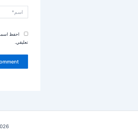
اسم*
احفظ اسمي، 
تعليقي.
ht © 2026