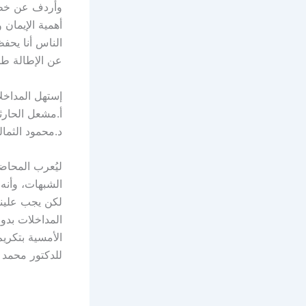
وأردف عن خطبة
أهمية الإيمان 
الناس أنا يحف
عن الإطالة طال
إستهل المداخل
أ.مشعل الحارث
د.محمود الثمال
ليُعرب المحاض
الشبهات، وأنه 
لكن يجب علينا 
المداخلات بدو
الأمسية بتكري
للدكتور محمد