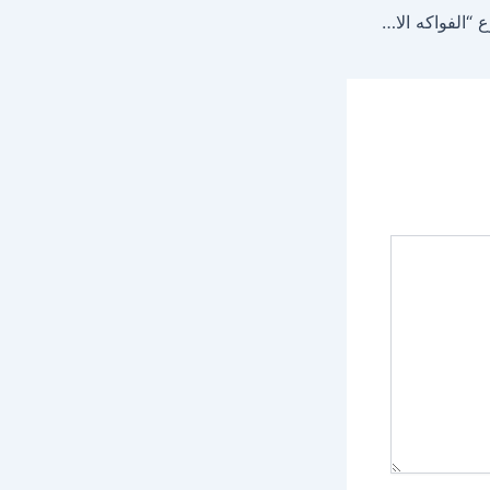
أمير جازان يطلق مشروع “الفواكه الاستوائية والبيوت المحمية”