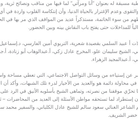
 مسبقة له بعنوان “أنا ومرآتي” لما فيها من مناقب ونصائح ثرية، 
والتقوى وعدم الإغترار بالحياة الدنيا، وأن إنتكاسة القلوب واردة في أي 
ظهم من سوء الخاتمة، مستذكراً عديد من المواقف الذي مر بها في الحي
باً للمداخلات حتى يفتح باب النقاش بينه وبين الحضور.
ات أ عبيد السلمي بقصيدة شعرية، التربوي أمين الفارسي، د.إسماعيل 
ي، الشيخ سليمان علو، المخرج عادل زكي، أ.عبدالوهاب أبو زنادة، أ.
ي، أ.عبدالمجيد الزهراء.
ر عن إستياءه من وسائل التواصل الاجتماعي، التي تعطي مساحة وا
في محاولة دائمة هو والعديد من الأخيار لدرء تلك الشبهات، وأكد أن 
تحرِّي موقفنا من نصرته، وتماهى الشيخ بأسلوبه الأنيق في الرد على 
ن إستطراد لما تستحقه مواطن الأسئلة إلى العديد من المحاضرات – ثم 
م الشاعر الغنائي سعود سالم للشيخ عادل الكلباني، والسفير محمد 
 خضر الشريف.