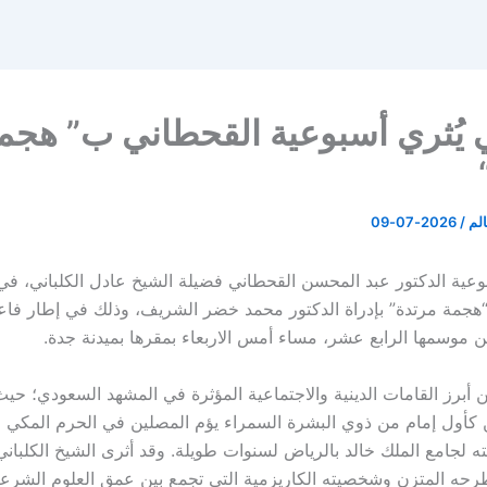
ي يُثري أسبوعية القحطاني ب” هجم
لم
/
2026-07-09
ية الدكتور عبد المحسن القحطاني فضيلة الشيخ عادل الكلباني، في
 “هجمة مرتدة” بإدراة الدكتور محمد خضر الشريف، وذلك في إطار فاع
 موسمها الرابع عشر، مساء أمس الاربعاء بمقرها بميدنة جدة.
ن أبرز القامات الدينية والاجتماعية المؤثرة في المشهد السعودي؛ حي
ين كأول إمام من ذوي البشرة السمراء يؤم المصلين في الحرم المكي 
ته لجامع الملك خالد بالرياض لسنوات طويلة. وقد أثرى الشيخ الكلبان
طرحه المتزن وشخصيته الكاريزمية التي تجمع بين عمق العلوم الشرعي