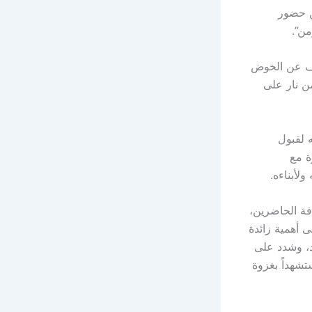
ن حضور
من”.
زف عن الخوض
ن نار على
ه لقبول
ة مع
لأبناءه.
افة الحاضرين،
 أهمية زائدة
، وشدد على
تشهداً بغزوة