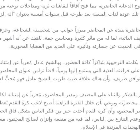
ح الدعابة الحاضرة، مما فتح آفاقاً لنقاشات ثرية ومداخلات نوعية م
 تلك عودة لذات المنصة بعد طرحه قبل سنوات أمسية بعنوان “آلة الز
لمحاضرة بنبذة عن المحاضر مبرزاً جوانب من شخصيته الشجاعة، وع
 الذاتية، لما له من مآثر كثيرة ومحاسن جمة، ناهيك عن أنه أشهر م
 الحديث عن جسارته وتأثيره على العديد من القضايا المحورية.
كلمته الترحيبية شاكراً كافة الحضور، وبالشيخ عادل مُعرباً عن إمتنان
على قراءته العذبة التي يستمع إليها يومياً، لافتاً تزامن عنوان المحاضر
وافق طريف، وأن هناك علاقة طيبة طربته بالشيخ عادل فهو مُحبٍّ له و
 بالشكر والثناء على المضيف ومدير المحاضرة، مُعرباً عن إمتنانه لك
محاضرته ويوعي بأن خلال الفترة الراهنة أصبح لاعب كرة القدم يُعطى
ر المجتمع، وأن كرة القدم أخذت حيز من فكر الناس بشكل فاق الحد
وعدم التنازع بين الناس، لما فيه من منفعة وإتزان لصالح المجتمع، مس
 الهجمات المرتدة في الإسلام.