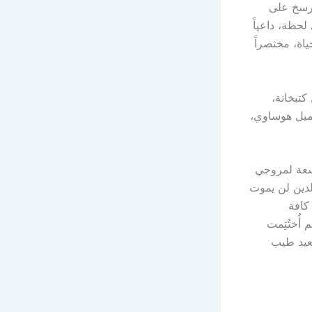
ورسخ على
لحظة، داعياً
اة، مختصراً
كتبخانة،
جميل هوساوي،
سعة لمروجي
الدين لن يموت
كافة
أُختُتِمت
سعيد طيب