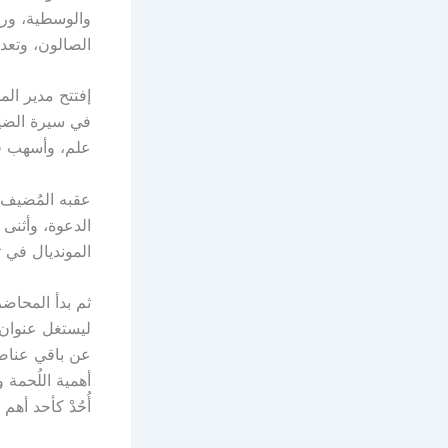
والوسطية، ورو
الصالون، وتعد
إفتتح مدير ا
في سيرة الضيف
علم، وأسهب في
عقبه المُضيف ب
الدعوة، وأثنى 
المونديال في ت
ثم بدأ المحاضر
ليستغل عنوان 
عن باقي عناص
أهمية اللُحمة 
أُحُدْ كأحد أهم