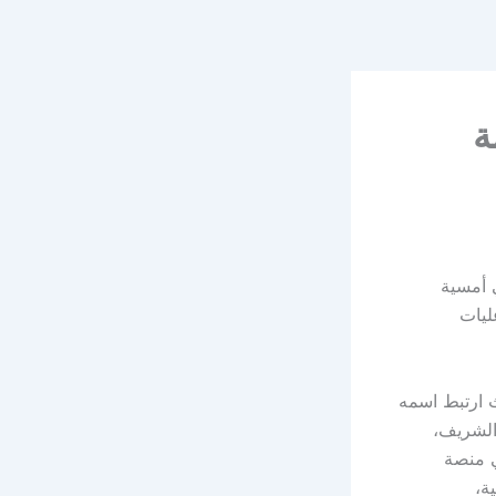
ة
 أمسية
ليات
ث ارتبط اسمه
الشريف،
ي منصة
ة،