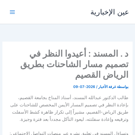
خطي
عين الإخبارية
لى
لمحتوى
د . المسند : أعيدوا النظر في
تصميم مسار الشاحنات بطريق
الرياض القصيم
بواسطة
غرفة الأخبار
/
2026-07-09
طالب الدكتور عبدالله المسند، أستاذ المناخ بجامعة القصيم،
بإعادة النظر في تصميم المسار الأيمن المخصص للشاحنات على
طريق الرياض-القصيم، مشيراً إلى تكرار ظاهرة كشط الأسفلت
وترقيعه وإعادة سفلتته، ليعود التآكل مجدداً بعد فترة وجيزة.
وتساءل المسند في تعليق نشره عبر منصات التواصل الاجتماعي: