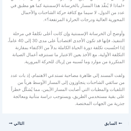
«لماذا لا يُنفَّذ هذا المسار بالخرسانة الإسمنتية كما هو مطبق في
عدد من الدول، لا سيما مع كثافة حركة الشاحنات والأحمال
المحورية العالية ودرجات الحرارة المرتفعة؟».
وأوضح أن الخرسانة الإسمنتية وإن كانت أعلى تكلفةً في مرحلة
التنفيذ، فإنها قد تكون الأجدى اقتصادياً على مدى 30 إلى 40 عاماً،
إذا احتُسبت تكلفة دورة الحياة الكاملة بدلاً من الاكتفاء بمقارنة
التكلفة الأولية، مع الأخذ بعين الاعتبار ما تستنزفه أعمال الصيانة
المتكررة من موارد وما تُسببه من إرباك للحركة المرورية.
ولفت المسند إلى ظاهرة مصاحبة تستدعي الاهتمام، إذ بات عدد
من سائقي الشاحنات يتجاوزون إلى المسار الأوسط هرباً من
التلفيات والمطبات التي أصابت المسار الأيمن، مما يُشكّل خطراً
على بقية مستخدمي الطريق، ويستوجب دراسة متأنية ومعالجة
جذرية من الجهات المختصة.
السابق
التالي