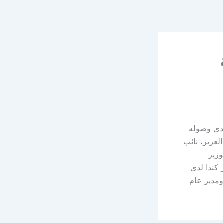
لدى وصوله
عزيز، نائب
وزير
 كندا لدى
ومدير عام