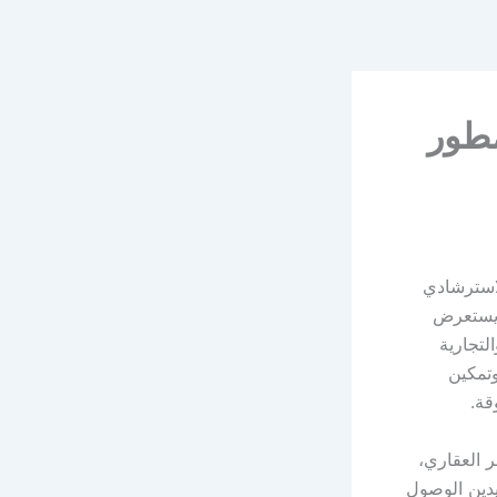
مطور
لاسترشادي
ويستعرض
لتجارية
وتمكين
قة.
 العقاري،
يدين الوصول