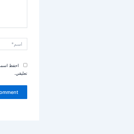
اسم*
احفظ اسمي، 
تعليقي.