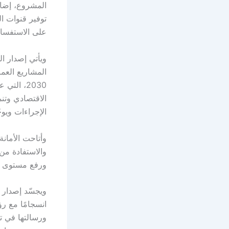
المشروع، إضا
توفير قنوات ا
على الاستفسار
ويأتي إصدار ا
المشاريع العمر
2030، ال
الاقتصادي وتن
الإجراءات ويو
وأتاحت الأمانة
والاستفادة من
ورفع مستوى ال
ويجسّد إصدار ه
انسجامًا مع رؤ
ورسالتها في ت