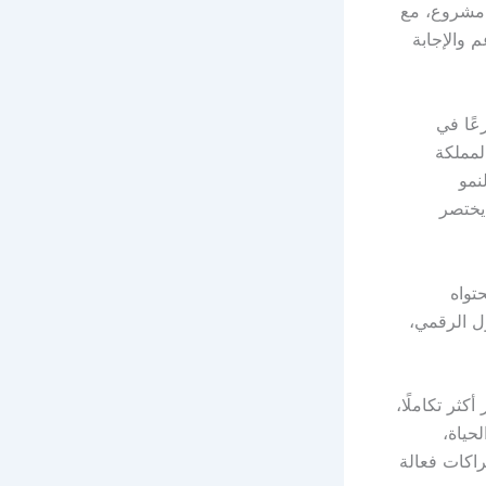
 مشروع، مع
 والإجابة
عًا في
لمملكة
نمو
يختصر
تواه
ول الرقمي،
كثر تكاملًا،
حياة،
راكات فعالة