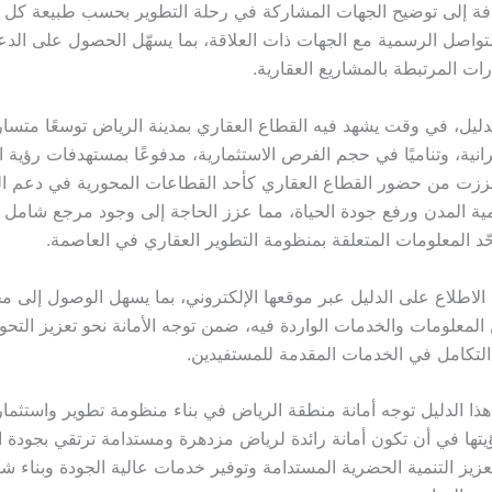
فة إلى توضيح الجهات المشاركة في رحلة التطوير بحسب طبيعة كل
لتواصل الرسمية مع الجهات ذات العلاقة، بما يسهّل الحصول على الدعم
ات المرتبطة بالمشاريع العقارية.
لدليل، في وقت يشهد فيه القطاع العقاري بمدينة الرياض توسعًا متسار
انية، وتناميًا في حجم الفرص الاستثمارية، مدفوعًا بمستهدفات رؤية ا
تي عززت من حضور القطاع العقاري كأحد القطاعات المحورية في دعم ال
مية المدن ورفع جودة الحياة، مما عزز الحاجة إلى وجود مرجع شامل 
حّد المعلومات المتعلقة بمنظومة التطوير العقاري في العاصمة.
 الاطلاع على الدليل عبر موقعها الإلكتروني، بما يسهل الوصول إلى مح
 المعلومات والخدمات الواردة فيه، ضمن توجه الأمانة نحو تعزيز التح
تكامل في الخدمات المقدمة للمستفيدين.
ذا الدليل توجه أمانة منطقة الرياض في بناء منظومة تطوير واستثمار أ
يتها في أن تكون أمانة رائدة لرياض مزدهرة ومستدامة ترتقي بجودة ال
عزيز التنمية الحضرية المستدامة وتوفير خدمات عالية الجودة وبناء ش