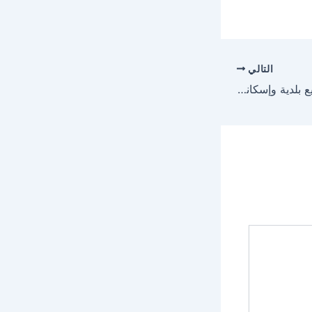
التالي
أمير الباحة يدشّن مشاريع بلدية وإسكانية بـ 1.6 مليار ريال