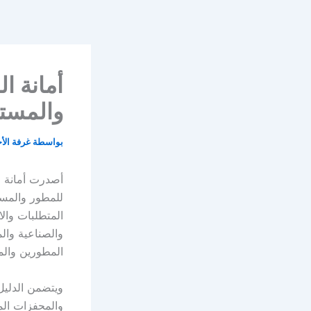
خطي
لى
لمحتوى
أمانة ا
والمستث
بواسطة
غرفة الأ
أصدرت أمانة م
للمطور والمست
المتطلبات وال
والصناعية وال
المطورين والم
ويتضمن الدليل
والمحفزات الم