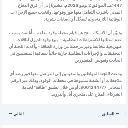
1447هـ، الموافق 2 يونيو 2026م، مشيرةً إلى أن فرق الدفاع
المدني باشرت التعامل معها فور وقوعها، واتخذت جميع الإجراءات
الوقائية اللازمة، ولم تُسجَّل أي إصابات بشرية.
وتبيّن أن الانسكاب نتج عن قيام محطة وقود مغلقة —أُغلقت بسبب
عدم امتثالها للاشتراطات النظامية— ببيع وقود الديزل لناقلات
صهريجية مخالفة وغير مرخصة من وزارة الطاقة – وأكدت اللجنة أن
التحقيقات والإجراءات النظامية جارية حالياً لمعاقبة المتسببين في
الحادث وتعويض المتضررين.
ودعت اللجنة المواطنين والمقيمين إلى التواصل معها فور رصد أي
ملاحظات أو أنشطة مشبوهة في محطات الوقود، وذلك عبر الرقم
المجاني 8001244777، أو من خلال تطبيق “طاقة” لخدمة
الشركاء، المتاح على متجري أبل وأندرويد.
السابق
التالي