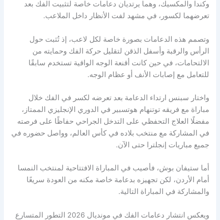
وكندا والمكسيك، وهما يرتديان دعامات خاصة لتثبيت الفك بعد
تعرضهما لكسور، في مشهد لفت الأنظار داخل الملاعب.
وتصمم هذه الدعامات بصورة خاصة لكل لاعب، إذ تُثبت حول
الرأس والرقبة وأسفل الذقن لتقليل حركة الفك وحمايته من
الالتحامات، في حين كانت أقنعة الوجه الواقية تستخدم سابقًا
للتعامل مع إصابات الأنف أو عظام الوجه.
واختار سبنس ارتداء الدعامة بعد تعرضه لكسر في الفك خلال
مباراة مع فريقه توتنهام هوتسبير في الدوري الإنجليزي الممتاز،
مفضلًا العلاج التحفظي على التدخل الجراحي حفاظًا على فرصته
في المشاركة مع منتخب بلاده في كأس العالم، وواصل حضوره في
جميع مباريات إنجلترا حتى الآن.
أما ستيفان بوش، فأصيب في المباراة الافتتاحية لمنتخب النمسا
أمام الأردن، لكن تجهيزه بدعامة خاصة مكنه من العودة سريعًا
والمشاركة في المباراة التالية.
ويعكس انتشار دعامات الفك في مونديال 2026 التطور المتسارع