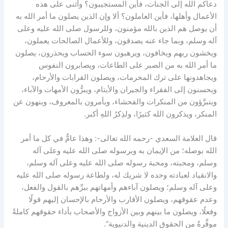
دعاكم الله إلى الجنات، فأين المستجيبون؟ وأثنى على هذه
الأعمال وأهلها، فأين العاملون؟ ألا وإن الذين يصلون ما أمر الله به
أن يوصل هم الذين بالله مؤمنون، وللرسول صلى الله عليه وعلى
آله وسلم، وبما جاء عنه يصدقون، وللأعمال الصالحات يعملون،
ويخشون ربهم ويخافون، ويرهبون سوء الحساب ويحذرون، يصلون
ما أمر الله به من الصبر على الطاعات، ويصابرون النفوس
ويجاهدونها على ترك المحرمات، ويصلون القرابات والأرحام،
ويحسنون إلى الفقراء والجيران والأيتام، ويبرُّون الأمهات والآباء،
ويتبرَّؤون من المنكرات والفحشاء، ويأمرون بالمعروف، وينهون عن
المنكر، ويذكرون الله كثيرًا، ولذِكرُ اللهِ أكبر.
قال العلامة السعدي -رحمه الله تعالى-: وهذا عامٌّ في كل ما أمر
الله بوصله؛ من الإيمان به وبرسوله صلى الله عليه وعلى آله
وسلم، ومحبته، ومحبة رسوله صلى الله عليه وعلى آله وسلم،
والانقياد لعبادته وحده لا شريك له، ولطاعة رسوله صلى الله عليه
وعلى آله وسلم؛ ويصلون آباءهم وأمهاتهم ببرِّهم بالقول والفعل،
وعدم عقوقهم، ويصلون الأقارب والأرحام بالإحسان إليهم قولًا
وفعلًا، ويصلون ما بينهم وبين الأزواج والأصحاب بأداء حقوقهم كاملةً
موفَّرةً من الحقوق الدينية والدنيوية”.