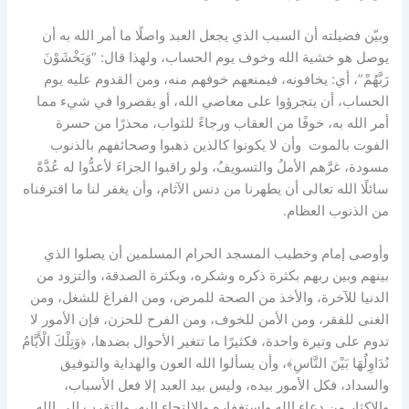
وبيّن فضيلته أن السبب الذي يجعل العبد واصلًا ما أمر الله به أن
يوصل هو خشية الله وخوف يوم الحساب، ولهذا قال: “وَيَخْشَوْنَ
رَبَّهُمْ”، أي: يخافونه، فيمنعهم خوفهم منه، ومن القدوم عليه يوم
الحساب، أن يتجرؤوا على معاصي الله، أو يقصروا في شيء مما
أمر الله به، خوفًا من العقاب ورجاءً للثواب، محذرًا من حسرة
الفوت بالموت وأن لا يكونوا كالذين ذهبوا وصحائفهم بالذنوب
مسودة، غرَّهم الأملُ والتسويفُ، ولو راقبوا الجزاءَ لأعدُّوا له عُدَّةً
سائلًا الله تعالى أن يطهرنا من دنس الآثام، وأن يغفر لنا ما اقترفناه
من الذنوب العظام.
وأوصى إمام وخطيب المسجد الحرام المسلمين أن يصلوا الذي
بينهم وبين ربهم بكثرة ذكره وشكره، وبكثرة الصدقة، والتزود من
الدنيا للآخرة، والأخذ من الصحة للمرض، ومن الفراغ للشغل، ومن
الغنى للفقر، ومن الأمن للخوف، ومن الفرح للحزن، فإن الأمور لا
تدوم على وتيرة واحدة، فكثيرًا ما تتغير الأحوال بضدها، ﴿وَتِلْكَ الْأَيَّامُ
نُدَاوِلُهَا بَيْنَ النَّاسِ﴾، وأن يسألوا الله العون والهداية والتوفيق
والسداد، فكل الأمور بيده، وليس بيد العبد إلا فعل الأسباب،
والإكثار من دعاء الله واستغفاره والالتجاء إليه، والتقرب إلى الله