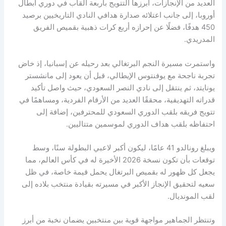
العديد من الإنجازات، أبرزها التتويج بأربعة ألقاب في دوري أبطال
أوروبا، إلى جانب اعتلائه صدارة هدافي النادي التاريخيين برصيد
450 هدفًا، فضلًا عن إحرازه أربع كرات ذهبية بقميص الفريق
المدريدي.
واستمرت مسيرة النجم البرتغالي بعد رحيله عن إسبانيا، إذ خاض
تجربة ناجحة مع يوفنتوس الإيطالي، قبل أن يعود إلى مانشستر
يونايتد، ثم ينتقل إلى نادي النصر السعودي، حيث واصل تأكيد
قدراته التهديفية، محققًا العديد من الأرقام الفردية، ومساهمًا في
تتويج فريقه بلقب الدوري السعودي للمحترفين، إضافة إلى
احتفاظه بلقب هداف الدوري لموسمين متتاليين.
ويبلغ رونالدو 41 عامًا، ليكون أكبر لاعبي البطولة سنًا، وسط
توقعات بأن تكون نسخة 2026 الأخيرة له في كأس العالم، مما
يجعل كل ظهور له بقميص البرتغال يحمل قيمة خاصة، في ظل
سعيه لتحقيق الإنجاز الأكبر في مسيرته بقيادة منتخب بلاده إلى
لقب المونديال.
وتنتظر الجماهير مواجهة قوية بين منتخبين يضمان نخبة من أبرز