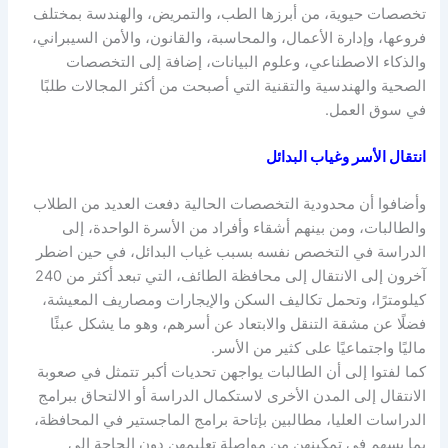
تخصصات حيوية، من أبرزها الطب، والتمريض، والهندسة بمختلف
فروعها، وإدارة الأعمال، والمحاسبة، والقانون، والأمن السيبراني،
والذكاء الاصطناعي، وعلوم البيانات، إضافة إلى التخصصات
الصحية والهندسية والتقنية التي أصبحت من أكثر المجالات طلبًا
في سوق العمل.
انتقال الأسر وغياب البدائل
وأضافوا أن محدودية التخصصات الحالية دفعت العديد من الطلاب
والطالبات، ومن بينهم أشقاء وأفراد من الأسرة الواحدة، إلى
الدراسة في التخصص نفسه بسبب غياب البدائل، في حين اضطر
آخرون إلى الانتقال إلى محافظة الطائف، التي تبعد أكثر من 240
كيلومترًا، وتحمل تكاليف السكن والإيجارات ومصاريف المعيشة،
فضلًا عن مشقة التنقل والابتعاد عن أسرهم، وهو ما يشكل عبئًا
ماليًا واجتماعيًا على كثير من الأسر.
كما لفتوا إلى أن الطالبات يواجهن تحديات أكبر تتمثل في صعوبة
الانتقال إلى المدن الأخرى لاستكمال الدراسة أو الالتحاق ببرامج
الدراسات العليا، مطالبين بإتاحة برامج الماجستير في المحافظة،
بما يسهم في تمكينهن من مواصلة تعليمهن دون الحاجة إلى