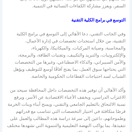
السفر، ويعزز مشاركة الكفاءات النسائية في التنمية.
التوسع في برامج الكلية التقنية
وفي الجانب التقني، دعا الأهالي إلى التوسع في برامج الكلية
التقنية، من خلال استحداث تخصصات في إدارة الأعمال،
والمحاسبة، وصيانة المركبات، والميكانيكا، والكهرباء،
والإلكترونيات، والتبريد والتكييف، وتقنيات الطاقة، والبرمجة،
والأمن السيبراني، والذكاء الاصطناعي، وغيرها من التخصصات
التي يحتاجها سوق العمل، بما يفتح آفاقًا أوسع للتوظيف ويؤهل
الشباب لسد احتياجات القطاعات الحكومية والخاصة.
وأكد الأهالي أن توفير هذه التخصصات داخل المحافظة سيحد من
الاغتراب الدراسي، ويخفف الأعباء الاقتصادية عن الأسر، ويرفع
نسبة الالتحاق بالتعليم الجامعي والتقني، ويمنح أبناء وبنات الخرمة
فرصًا متكافئة في اختيار التخصصات التي تتناسب مع قدراتهم
وطموحاتهم، داعين إلى سرعة دراسة هذه المطالب والعمل على
تنفيذها، بما يواكب النهضة التعليمية والتنموية التي تشهدها مختلف