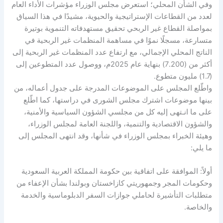
وفي الشأن المحلي؛ استعرض مجلس الوزراء مؤشرات الأداء العام
لعدد من القطاعات الإستراتيجية والحيوية، مشيدًا في هذا السياق
بمواصلة القطاع غير الربحي تحقيق مستهدفاته التنموية بوتيرة
متسارعة، مسجلًا نموًا في مساهمة المنظمات غير الربحية في
الناتج المحلي الإجمالي، مع ارتفاع عدد المنظمات غير الربحية إلى
أكثر من (7.200) بنهاية عام 2025م، ووصول عدد المتطوعين إلى
(1.7) مليون متطوع.
واطّلع المجلس على الموضوعات المدرجة على جدول أعماله، من
بينها موضوعات اشترك مجلس الشورى في دراستها، كما اطّلع
على ما انـتهى إليه كل من مجلسي الشؤون السياسية والأمنية،
والشؤون الاقتصادية والتنمية، واللجنة العامة لمجلس الوزراء،
وهيئة الخبراء بمجلس الوزراء في شأنها، وقد انتهى المجلس إلى
ما يلي:
أولاً: الموافقة على اتفاقية بين حكومة المملكة العربية السعودية
وحكومات المجر وجمهوريتي كازاخستان وبولندا بشأن الإعفاء من
متطلبات التأشيرة لحاملي جوازات السفر الدبلوماسية والخدمة
والخاصة.