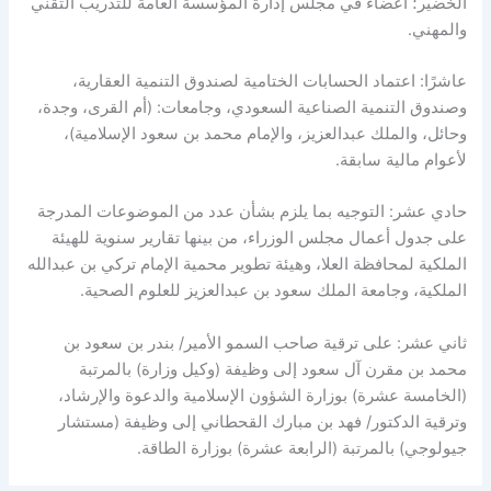
الخضير؛ أعضاءً في مجلس إدارة المؤسسة العامة للتدريب التقني
والمهني.
عاشرًا: اعتماد الحسابات الختامية لصندوق التنمية العقارية،
وصندوق التنمية الصناعية السعودي، وجامعات: (أم القرى، وجدة،
وحائل، والملك عبدالعزيز، والإمام محمد بن سعود الإسلامية)،
لأعوام مالية سابقة.
حادي عشر: التوجيه بما يلزم بشأن عدد من الموضوعات المدرجة
على جدول أعمال مجلس الوزراء، من بينها تقارير سنوية للهيئة
الملكية لمحافظة العلا، وهيئة تطوير محمية الإمام تركي بن عبدالله
الملكية، وجامعة الملك سعود بن عبدالعزيز للعلوم الصحية.
ثاني عشر: على ترقية صاحب السمو الأمير/ بندر بن سعود بن
محمد بن مقرن آل سعود إلى وظيفة (وكيل وزارة) بالمرتبة
(الخامسة عشرة) بوزارة الشؤون الإسلامية والدعوة والإرشاد،
وترقية الدكتور/ فهد بن مبارك القحطاني إلى وظيفة (مستشار
جيولوجي) بالمرتبة (الرابعة عشرة) بوزارة الطاقة.