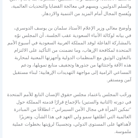
والسلم الدوليين، ويسهم في معالجة القضايا والتحديات العالمية،
ويُفسح المجال أمام المزيد من التنمية والازدهار.
وأوضح معالي وزير الإعلام الأستاذ سلمان بن يوسف الدوسري،
في بيانه لوكالة الأنباء السعودية عقب الجلسة، أن المجلس نوّه
بالمشاركة الفاعلة لوفد المملكة العربية السعودية في أسبوع الأمم
المتحدة لمكافحة الإرهاب، وما تضمنت من التأكيد على الالتزام
بالتعاون الوثيق مع المنظمات الدولية وأجهزتها المعنية لمحاربة
هذه الآفة واجتثاثها من جذورها وتجفيف منابع تمويلها، ودعم
المساعي الرامية إلى مواجهة التهديدات الإرهابية؛ لبناء مستقبل
آمن ومستقر.
ورحّب المجلس باعتماد مجلس حقوق الإنسان التابع للأمم المتحدة
في دورته (الثانية والستين) بالإجماع قرارًا قدمته المملكة حول
“تمكين المرأة في مجال الأمن السيبراني”؛ انطلاقًا من المبادرة
العالمية التي أطلقها سمو ولي العهد في هذا الشأن، وتعزيزًا
لأهدافها على المستوى الدولي، وتجسيدًا لرؤيتها بخطوات عملية
ملموسة.