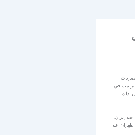
لضربات
 ترامب في
ر ذلك
رية إضافية ضد إيران،
 طهران على