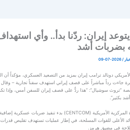
توعد إيران: ردّنا بدأ.. وأي استهداف
ه بضربات أشد
خبار
/
2026-07-09
لأمريكي دونالد ترامب إيران بمزيد من التصعيد العسكري، مؤكداً أن ا
خيرة جاءت رداً مباشراً على قصف إيراني استهدف سفناً تجارية – وقال
ة “تروث سوشيال”: “هذا ردٌّ على قصف إيران للسفن أمس، وإذا تكر
شد بكثير”.
وأعلنت القيادة المركزية الأمريكية (CENTCOM) بدء تنفيذ ضربات عسك
ائد الأعلى للقوات المسلحة، في إطار عمليات تستهدف تقليص قدرات
ملاحة في مضيق هرمز.