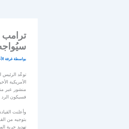
خطي
لى
لمحتوى
ترامب ي
سيُواج
بواسطة
غرفة الأ
توعّد الرئيس ا
الأمريكية الأ
منشور عبر منص
فسيكون الرد أ
بتوجيه من الق
تهديد حرية ال