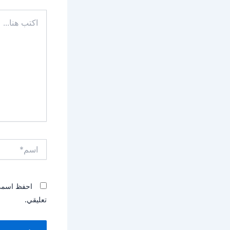
اكتب
هنا...
اسم*
احفظ اسمي، 
تعليقي.