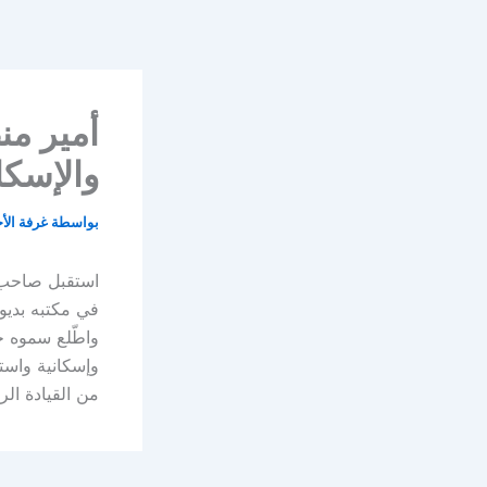
خطي
لى
لمحتوى
أمير من
والإسكا
بواسطة
غرفة الأ
استقبل صاحب ا
في مكتبه بديوا
واطّلع سموه خ
وإسكانية واست
من القيادة الر