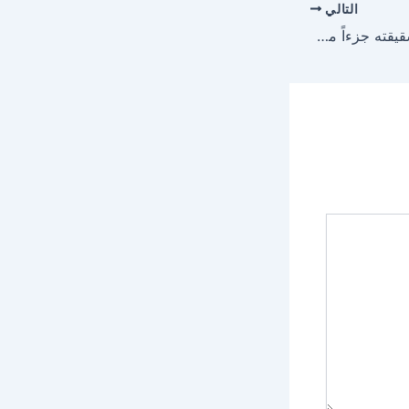
التالي
عيد البارقي يهدي أبنة شقيقته جزءاً من كبده وينهي معاناتها