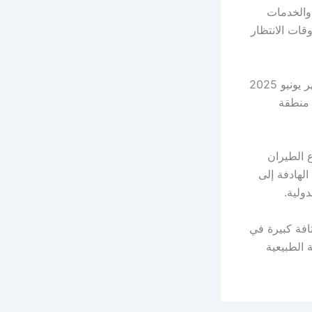
 والخدمات
قات الانتظار
كما أظهرت البيانات ارتفاع الحركة التشغيلية في الصالة الثانية بنسبة 12% خلال شهر يونيو 2025
 منطقة
ع الطيران
ي، مدعومًا بمستهدفات الاستراتيجية الوطنية للطيران ورؤية المملكة 2030، الهادفة إلى
ولية.
افة كبيرة في
 الطبيعية