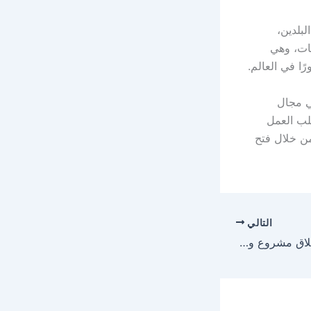
وأوضح الشرع أن زيارة الرئيس الفرنسي لسوريا تشكل تطورًا ‏مهمًا في العلاقة بين البلدين‎،
مات، وهي
ًا في العالم.
ي مجال
طلب العمل
من خلال فتح
التالي
تركي آل الشيخ يزفّ إطلاق مشروع وجهة “قلب نجران”