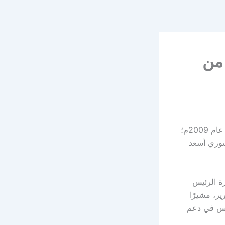
 من
بدأ الرئيس الفرنسي إيمانويل ماكرون أمس، زيارة رسمية إلى سوريا تُعدُّ الأولى منذ عام 2009م؛
لسوري أسعد
رة الرئيس
ير، مشيرًا
اريس في دعم